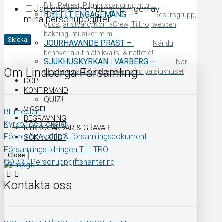
Bikt, Retreat, Pilgrimsvandring m.m…
Jag godkänner behandlingen av
IDEELLT ENGAGEMANG
–
Resursgrupp,
mina personuppgifter
gudstjänstvärd, KonfaCrew, Tilltro, webben,
bakning, musiker m.m….
Skicka
JOURHAVANDE PRÄST
–
När du
behöver akut hjälp kvälls- & nattetid!
SJUKHUSKYRKAN I VARBERG
–
När
Om Lindberga Församling
du eller en anhörig behöver stöd på sjukhuset
DOP
KONFIRMAND
QUIZ!
VIGSEL
Bli medlem
BEGRAVNING
Kyrkor och lokaler
KYRKOGÅRDAR & GRAVAR
Förtroendevalda & församlingsdokument
SÖKA JOBB?
Församlingstidningen TILLTRO
Close
GDPR - Personuppgiftshantering
Kontakta oss