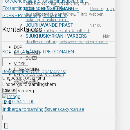
Förtroendevalda & församlingsdokument
Bikt, Retreat, Pilgrimsvandring m.m…
Församlingstidningen TILLTRO
IDEELLT ENGAGEMANG
–
Resursgrupp,
gudstjänstvärd, KonfaCrew, Tilltro, webben,
GDPR - Personuppgiftshantering
bakning, musiker m.m….
JOURHAVANDE PRÄST
–
När du
Kontakta oss
behöver akut hjälp kvälls- & nattetid!
SJUKHUSKYRKAN I VARBERG
–
När
du eller en anhörig behöver stöd på sjukhuset
DOP
KONTAKTA NÅGON I PERSONALEN
KONFIRMAND
QUIZ!
VIGSEL
BEGRAVNING
Besöksadress och postadress:
KYRKOGÅRDAR & GRAVAR
Lindberga församling
SÖKA JOBB?
Lindbergs församlingshem
432 92 Varberg
Close
0340 - 64 11 00
lindberga.forsamling@svenskakyrkan.se