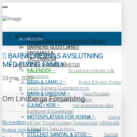
GUDSTJÄNST
BLI MEDLEM
HÖGMÄSSA & KVÄLLSGUDSTJÄNST
BARNENS GUDSTJÄNST
MYSMÄSSA
BARNKÖRERNAS AVSLUTNING
TAIZÉMÄSSA
KALENDER
MED FLYING FAMILY
AKTIVITETER & VERKSAMHETER
KALENDER
–
Se vad som händer i vår
församling.
23 maj, 2022
KONTAKTA OSS
BARN & FAMILJ
–
Kyrkis & Kyrkis, Kyrkis
Lunch, Barnens Gudstjänst m.m.
BARN & UNGDOM
–
TacoTorsdag,
Om Lindberga Församling
Ungdomsresor & UngdomsHäng!
SJUNG I KÖR
–
Här presenteras våra
Barnkörer & Vuxenkörer!
MÖTESPLATSER FÖR VUXNA
–
Vuxna
Bli medlem
på Väg, TrivselTorsdag, Soppluncher, Våffelcafé
& Tala Film Tala Liv m.m…
Kyrkor och lokaler
STILLHET, SAMTAL & STÖD
–
Samtal,