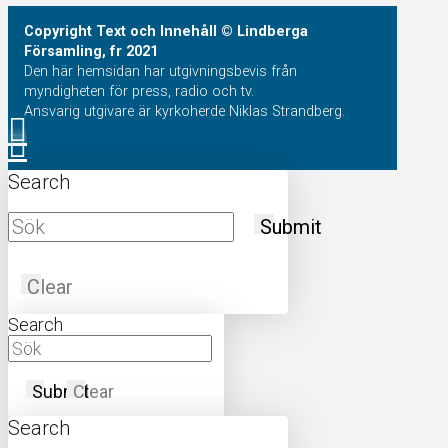
Copyright
Text och Innehåll
© Lindberga
Församling, fr 2021
Den här hemsidan har utgivningsbevis från
myndigheten för press, radio och tv.
Ansvarig utgivare är kyrkoherde Niklas Strandberg.
Search
Submit
Clear
Search
Submit
Clear
Search