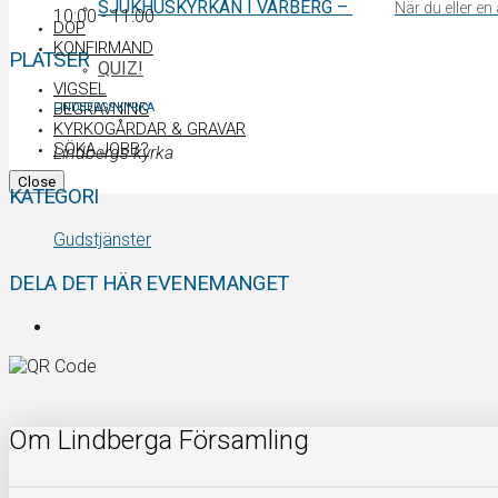
SJUKHUSKYRKAN I VARBERG
–
När du eller e
10:00 - 11:00
DOP
KONFIRMAND
PLATSER
QUIZ!
VIGSEL
BEGRAVNING
LINDBERGS KYRKA
KYRKOGÅRDAR & GRAVAR
SÖKA JOBB?
Lindbergs kyrka
Close
KATEGORI
Gudstjänster
DELA DET HÄR EVENEMANGET
Om Lindberga Församling