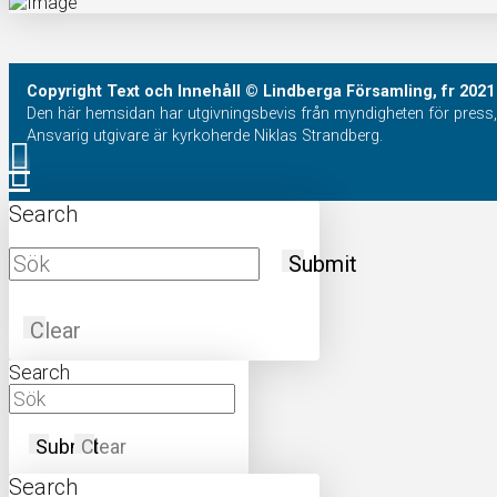
Copyright
Text och Innehåll
© Lindberga Församling, fr 2021
Den här hemsidan har utgivningsbevis från myndigheten för press, 
Ansvarig utgivare är kyrkoherde Niklas Strandberg.
Search
Submit
Clear
Search
Submit
Clear
Search