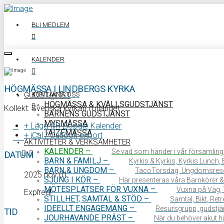
BLI MEDLEM
KALENDER
HÖGMÄSSA I LINDBERGS KYRKA
KONTAKTA OSS
GUDSTJÄNST
HÖGMÄSSA & KVÄLLSGUDSTJÄNST
Kollekt: Svenska kyrkan i utlandet
BARNENS GUDSTJÄNST
MYSMÄSSA
+ Lägg till i Google Kalender
TAIZÉMÄSSA
+ iCal / Outlook export
0340 64 11 00
AKTIVITETER & VERKSAMHETER
KALENDER
–
Se vad som händer i vår församling
DATUM
BARN & FAMILJ
–
Kyrkis & Kyrkis, Kyrkis Lunch
BARN & UNGDOM
–
TacoTorsdag, Ungdomsres
2025 nov 01
SJUNG I KÖR
–
Här presenteras våra Barnkörer &
MÖTESPLATSER FÖR VUXNA
–
Vuxna på Väg, 
Expired!
STILLHET, SAMTAL & STÖD
–
Samtal, Bikt, Ret
IDEELLT ENGAGEMANG
–
Resursgrupp, gudstjän
TID
JOURHAVANDE PRÄST
–
När du behöver akut hjä