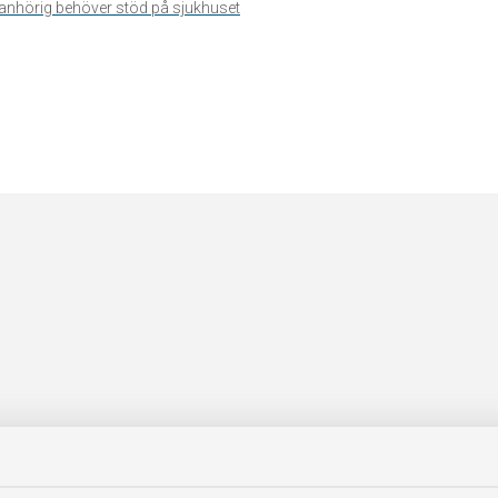
n anhörig behöver stöd på sjukhuset