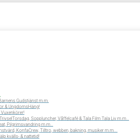
.
, Barnens Gudstjänst m.m.
or & UngdomsHäng!
 Vuxenkörer!
TrivselTorsdag, Soppluncher, Våffelcafé & Tala Film Tala Liv m.m…
reat, Pilgrimsvandring m.m…
stvärd, KonfaCrew, Tilltro, webben, bakning, musiker m.m….
lp kvälls- & nattetid!