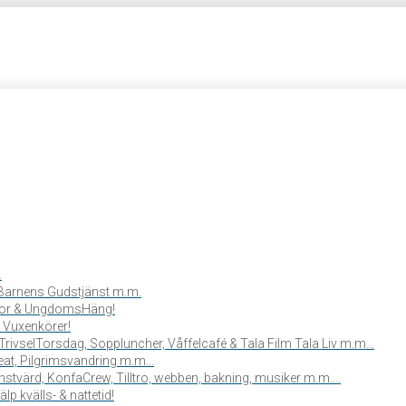
.
, Barnens Gudstjänst m.m.
or & UngdomsHäng!
 Vuxenkörer!
TrivselTorsdag, Soppluncher, Våffelcafé & Tala Film Tala Liv m.m…
reat, Pilgrimsvandring m.m…
stvärd, KonfaCrew, Tilltro, webben, bakning, musiker m.m….
lp kvälls- & nattetid!