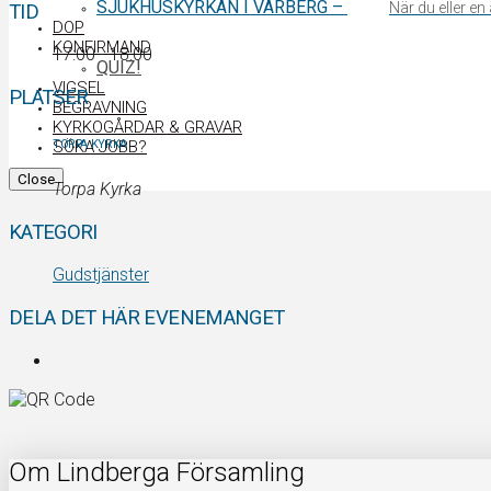
SJUKHUSKYRKAN I VARBERG
–
När du eller e
TID
DOP
KONFIRMAND
17:00 - 18:00
QUIZ!
VIGSEL
PLATSER
BEGRAVNING
KYRKOGÅRDAR & GRAVAR
SÖKA JOBB?
TORPA KYRKA
Close
Torpa Kyrka
KATEGORI
Gudstjänster
DELA DET HÄR EVENEMANGET
Om Lindberga Församling