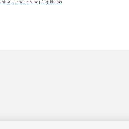
n anhörig behöver stöd på sjukhuset