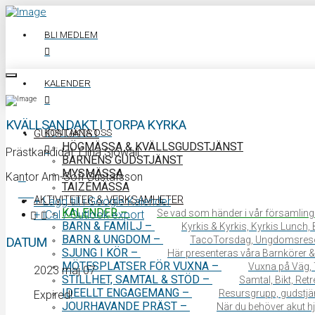
BLI MEDLEM
KALENDER
KVÄLLSANDAKT I TORPA KYRKA
KONTAKTA OSS
GUDSTJÄNST
HÖGMÄSSA & KVÄLLSGUDSTJÄNST
Prästkandidat: Elina Sjöwall
BARNENS GUDSTJÄNST
MYSMÄSSA
Kantor Ann-Sofi Gustafsson
TAIZÉMÄSSA
0340 64 11 00
AKTIVITETER & VERKSAMHETER
+ Lägg till i Google Kalender
KALENDER
–
Se vad som händer i vår församling
+ iCal / Outlook export
BARN & FAMILJ
–
Kyrkis & Kyrkis, Kyrkis Lunch
BARN & UNGDOM
–
TacoTorsdag, Ungdomsres
DATUM
SJUNG I KÖR
–
Här presenteras våra Barnkörer &
MÖTESPLATSER FÖR VUXNA
–
Vuxna på Väg, 
2023 maj 07
STILLHET, SAMTAL & STÖD
–
Samtal, Bikt, Ret
IDEELLT ENGAGEMANG
–
Resursgrupp, gudstjän
Expired!
JOURHAVANDE PRÄST
–
När du behöver akut hjä