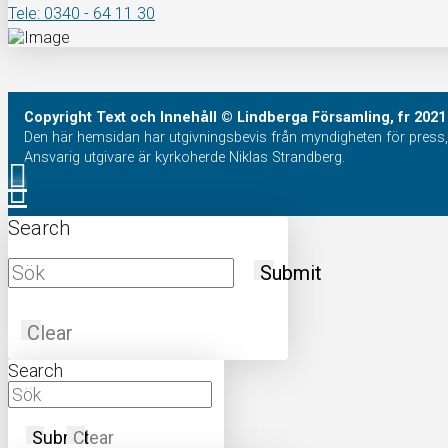
Tele: 0340 - 64 11 30
Copyright
Text och Innehåll
© Lindberga Församling, fr 2021
Den här hemsidan har utgivningsbevis från myndigheten för press, 
Ansvarig utgivare är kyrkoherde Niklas Strandberg.
Search
Submit
Clear
Search
Submit
Clear