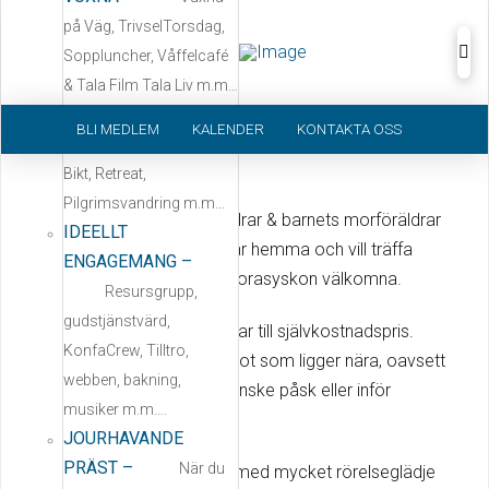
på Väg, TrivselTorsdag,
Soppluncher, Våffelcafé
& Tala Film Tala Liv m.m…
STILLHET, SAMTAL &
BLI MEDLEM
KALENDER
KONTAKTA OSS
STÖD
–
Samtal,
Bikt, Retreat,
KYRKIS
Pilgrimsvandring m.m…
Mötesplats för vuxna (föräldrar & barnets morföräldrar
IDEELLT
eller andra) med barn som är hemma och vill träffa
ENGAGEMANG
–
andra. Självklart är också storasyskon välkomna.
Resursgrupp,
gudstjänstvärd,
Vi pratar, vi umgås och vi fikar till självkostnadspris.
KonfaCrew, Tilltro,
Ibland kanske vi pysslar något som ligger nära, oavsett
webben, bakning,
om det är advent, jul eller kanske påsk eller inför
musiker m.m….
sommaren.
JOURHAVANDE
PRÄST
–
När du
Vi har alltid en sångsamling med mycket rörelseglädje