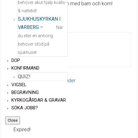
behöver akut hjälp kvälls-
och skratt! Så ta med en vän med barn och kom!
& nattetid!
SJUKHUSKYRKAN I
VARBERG
–
När
du eller en anhörig
Kyrkis
behöver stöd på
sjukhuset
DOP
KONFIRMAND
QUIZ!
+ Lägg till i Google Kalender
VIGSEL
+ iCal / Outlook export
BEGRAVNING
KYRKOGÅRDAR & GRAVAR
DATUM
SÖKA JOBB?
2026 mar 09
Close
Expired!