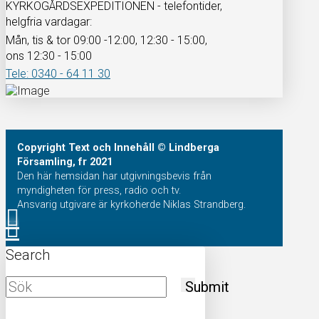
KYRKOGÅRDSEXPEDITIONEN - telefontider,
helgfria vardagar:
Mån, tis & tor 09:00 -12:00, 12:30 - 15:00,
ons 12:30 - 15:00
Tele: 0340 - 64 11 30
Copyright
Text och Innehåll
© Lindberga
Församling, fr 2021
Den här hemsidan har utgivningsbevis från
myndigheten för press, radio och tv.
Ansvarig utgivare är kyrkoherde Niklas Strandberg.
Search
Submit