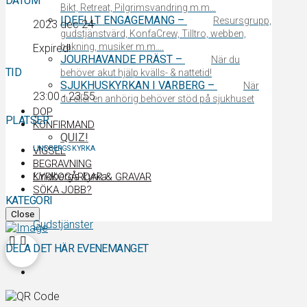
DATUM
Bikt, Retreat, Pilgrimsvandring m.m…
IDEELLT ENGAGEMANG
–
Resursgrupp,
2023 dec 24
gudstjänstvärd, KonfaCrew, Tilltro, webben,
bakning, musiker m.m….
Expired!
JOURHAVANDE PRÄST
–
När du
TID
behöver akut hjälp kvälls- & nattetid!
SJUKHUSKYRKAN I VARBERG
–
När
23:00 - 23:55
du eller en anhörig behöver stöd på sjukhuset
DOP
PLATSER
KONFIRMAND
QUIZ!
LINDBERGS KYRKA
VIGSEL
BEGRAVNING
Lindbergs kyrka
KYRKOGÅRDAR & GRAVAR
SÖKA JOBB?
KATEGORI
Close
Gudstjänster
DELA DET HÄR EVENEMANGET