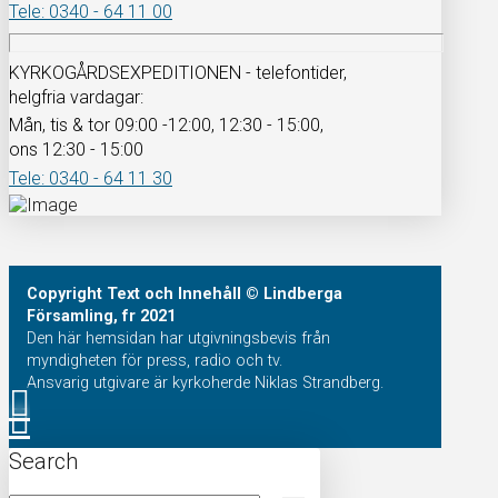
Tele: 0340 - 64 11 00
KYRKOGÅRDSEXPEDITIONEN - telefontider,
helgfria vardagar:
Mån, tis & tor 09:00 -12:00, 12:30 - 15:00,
ons 12:30 - 15:00
Tele: 0340 - 64 11 30
Copyright
Text och Innehåll
© Lindberga
Församling, fr 2021
Den här hemsidan har utgivningsbevis från
myndigheten för press, radio och tv.
Ansvarig utgivare är kyrkoherde Niklas Strandberg.
Search