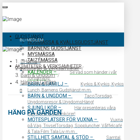
GUDSTJÄNST
BLI MEDLEM
HÖGMÄSSA & KVÄLLSGUDSTJÄNST
BARNENS GUDSTJÄNST
MYSMÄSSA
TAIZÉMÄSSA
Home
/
KALENDER
AKTIVITETER & VERKSAMHETER
Aktiviteter & Verksamheter
/
KALENDER
–
Se vad som händer i vår
Barn & Ungdom
/
församling.
Häng på Gården
KONTAKTA OSS
BARN & FAMILJ
–
Kyrkis & Kyrkis, Kyrkis
Lunch, Barnens Gudstjänst m.m.
BARN & UNGDOM
–
TacoTorsdag,
Ungdomsresor & UngdomsHäng!
SJUNG I KÖR
–
Här presenteras våra
HÄNG PÅ GÅRDEN
Barnkörer & Vuxenkörer!
MÖTESPLATSER FÖR VUXNA
–
Vuxna
på Väg, TrivselTorsdag, Soppluncher, Våffelcafé
& Tala Film Tala Liv m.m…
STILLHET, SAMTAL & STÖD
–
Samtal,