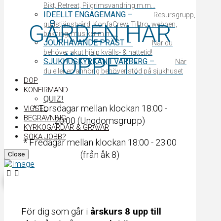
Bikt, Retreat, Pilgrimsvandring m.m…
IDEELLT ENGAGEMANG
–
Resursgrupp,
GÅRDEN HAR
gudstjänstvärd, KonfaCrew, Tilltro, webben,
bakning, musiker m.m….
JOURHAVANDE PRÄST
–
När du
behöver akut hjälp kvälls- & nattetid!
ÖPPET:
SJUKHUSKYRKAN I VARBERG
–
När
du eller en anhörig behöver stöd på sjukhuset
DOP
KONFIRMAND
QUIZ!
* Torsdagar mellan klockan 18:00 -
VIGSEL
BEGRAVNING
20:00 (Ungdomsgrupp)
KYRKOGÅRDAR & GRAVAR
SÖKA JOBB?
* Fredagar mellan klockan 18:00 - 23:00
(från åk 8)
Close
För dig som går i
årskurs 8 upp till