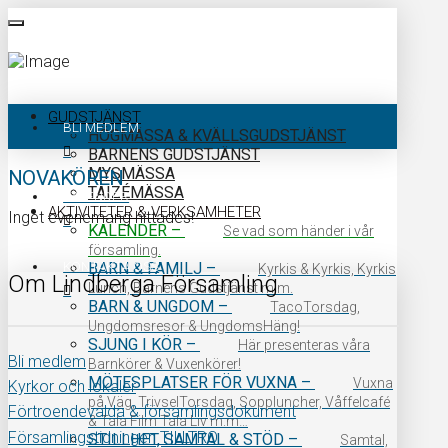
GUDSTJÄNST
BLI MEDLEM
HÖGMÄSSA & KVÄLLSGUDSTJÄNST
BARNENS GUDSTJÄNST
MYSMÄSSA
NOVAKÖREN
TAIZÉMÄSSA
KALENDER
AKTIVITETER & VERKSAMHETER
Inget evenemang hittades!
KALENDER
–
Se vad som händer i vår
församling.
KONTAKTA OSS
BARN & FAMILJ
–
Kyrkis & Kyrkis, Kyrkis
Om Lindberga Församling
Lunch, Barnens Gudstjänst m.m.
BARN & UNGDOM
–
TacoTorsdag,
Ungdomsresor & UngdomsHäng!
SJUNG I KÖR
–
Här presenteras våra
Bli medlem
Barnkörer & Vuxenkörer!
MÖTESPLATSER FÖR VUXNA
–
Vuxna
Kyrkor och lokaler
på Väg, TrivselTorsdag, Soppluncher, Våffelcafé
Förtroendevalda & församlingsdokument
& Tala Film Tala Liv m.m…
Församlingstidningen TILLTRO
STILLHET, SAMTAL & STÖD
–
Samtal,