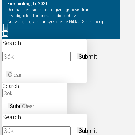
Församling, fr 2021
Den här hemsidan har utgivningsbevis från
myndigheten för press, radio och tv.
Ansvarig utgivare är kyrkoherde Niklas Strandberg.
Search
Submit
Clear
Search
Submit
Clear
Search
Submit