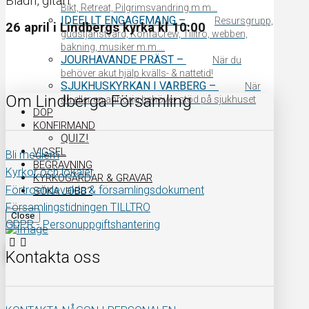
Bladh, gitarr
Bikt, Retreat, Pilgrimsvandring m.m…
IDEELLT ENGAGEMANG
–
Resursgrupp,
26 april i Lindbergs kyrka kl 10:00
gudstjänstvärd, KonfaCrew, Tilltro, webben,
bakning, musiker m.m….
JOURHAVANDE PRÄST
–
När du
behöver akut hjälp kvälls- & nattetid!
SJUKHUSKYRKAN I VARBERG
–
När
Om Lindberga Församling
du eller en anhörig behöver stöd på sjukhuset
DOP
KONFIRMAND
QUIZ!
VIGSEL
Bli medlem
BEGRAVNING
Kyrkor och lokaler
KYRKOGÅRDAR & GRAVAR
Förtroendevalda & församlingsdokument
SÖKA JOBB?
Församlingstidningen TILLTRO
Close
GDPR - Personuppgiftshantering
Kontakta oss