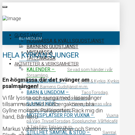
GUDSTJÄNST
BLI MEDLEM
HÖGMÄSSA & KVÄLLSGUDSTJÄNST
BARNENS GUDSTJÄNST
MYSMÄSSA
HELA KYRKAN SJUNGER
TAIZÉMÄSSA
KALENDER
AKTIVITETER & VERKSAMHETER
KALENDER
–
Se vad som händer i vår
församling.
En högmässa där det svänger om
KONTAKTA OSS
BARN & FAMILJ
–
Kyrkis & Kyrkis, Kyrkis
psalmsången!
Lunch, Barnens Gudstjänst m.m.
BARN & UNGDOM
–
TacoTorsdag,
Vi får lyssna och sjunga med i läsarsånger
Ungdomsresor & UngdomsHäng!
SJUNG I KÖR
–
tillsammans med Lindbergakören, bl a
Här presenteras våra
Barnkörer & Vuxenkörer!
Gyllne morgon, Pärleporten, Räck mig din
MÖTESPLATSER FÖR VUXNA
–
Vuxna
hand, Barnatro.
på Väg, TrivselTorsdag, Soppluncher, Våffelcafé
& Tala Film Tala Liv m.m…
Markus Vahlström, kontrabas och Simon
STILLHET, SAMTAL & STÖD
–
Samtal,