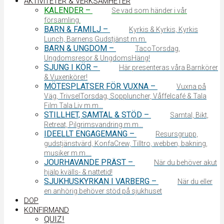
AKTIVITETER & VERKSAMHETER
KALENDER
–
Se vad som händer i vår
församling.
BARN & FAMILJ
–
Kyrkis & Kyrkis, Kyrkis
Lunch, Barnens Gudstjänst m.m.
BARN & UNGDOM
–
TacoTorsdag,
Ungdomsresor & UngdomsHäng!
SJUNG I KÖR
–
Här presenteras våra Barnkörer
& Vuxenkörer!
MÖTESPLATSER FÖR VUXNA
–
Vuxna på
Väg, TrivselTorsdag, Soppluncher, Våffelcafé & Tala
Film Tala Liv m.m…
STILLHET, SAMTAL & STÖD
–
Samtal, Bikt,
Retreat, Pilgrimsvandring m.m…
IDEELLT ENGAGEMANG
–
Resursgrupp,
gudstjänstvärd, KonfaCrew, Tilltro, webben, bakning,
musiker m.m….
JOURHAVANDE PRÄST
–
När du behöver akut
hjälp kvälls- & nattetid!
SJUKHUSKYRKAN I VARBERG
–
När du eller
en anhörig behöver stöd på sjukhuset
DOP
KONFIRMAND
QUIZ!