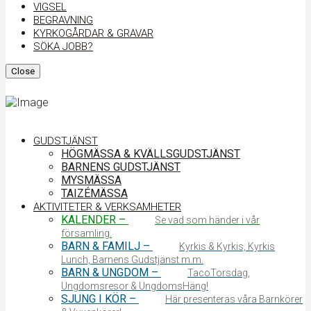
VIGSEL
BEGRAVNING
KYRKOGÅRDAR & GRAVAR
SÖKA JOBB?
Close
GUDSTJÄNST
HÖGMÄSSA & KVÄLLSGUDSTJÄNST
BARNENS GUDSTJÄNST
MYSMÄSSA
TAIZÉMÄSSA
AKTIVITETER & VERKSAMHETER
KALENDER
–
Se vad som händer i vår
församling.
BARN & FAMILJ
–
Kyrkis & Kyrkis, Kyrkis
Lunch, Barnens Gudstjänst m.m.
BARN & UNGDOM
–
TacoTorsdag,
Ungdomsresor & UngdomsHäng!
SJUNG I KÖR
–
Här presenteras våra Barnkörer