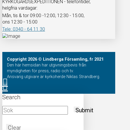
KYRKOGÅRDSEXPEDITIONEN - telefontider,
helgfria vardagar:
Mån, tis & tor 09:00 -12:00, 12:30 - 15:00,
ons 12:30 - 15:00
Tele: 0340 - 64 11 30
Copyright
2026
© Lindberga Församling, fr 2021
Den här hemsidan har utgivningsbevis från
myndigheten för press, radio och tv.
Ansvarig utgivare är kyrkoherde Niklas Strandberg.
Search
Submit
Clear