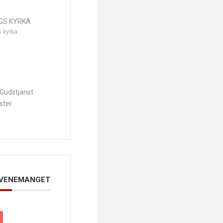
GS KYRKA
s kyrka
Gudstjänst
ster
EVENEMANGET