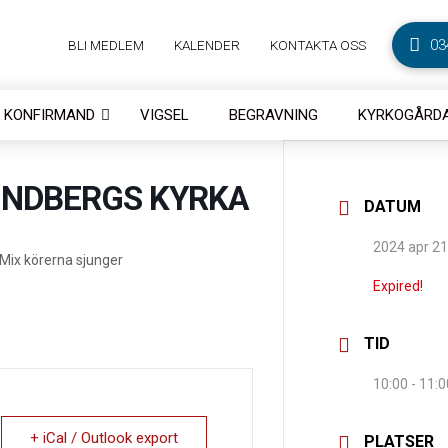
03
BLI MEDLEM
KALENDER
KONTAKTA OSS
KONFIRMAND
VIGSEL
BEGRAVNING
KYRKOGÅRDA
INDBERGS KYRKA
DATUM
2024 apr 21
 Mix körerna sjunger
Expired!
TID
10:00 - 11:0
+ iCal / Outlook export
PLATSER