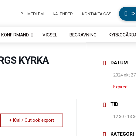
03
BLI MEDLEM
KALENDER
KONTAKTA OSS
KONFIRMAND
VIGSEL
BEGRAVNING
KYRKOGÅRDA
ERGS KYRKA
DATUM
2024 okt 27
Expired!
TID
12:30 - 13:3
+ iCal / Outlook export
KATEGORI