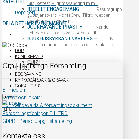
KATEGORI
Bikt, Retreat, Pilgrimsvandring m.m…
IDEELLT ENGAGEMANG
–
Resursgrupp,
Doptider
gudstjänstvärd, KonfaCrew, Tilltro, webben,
bakning, musiker m.m….
DELA DET HÄR EVENEMANGET
JOURHAVANDE PRÄST
–
När du
behöver akut hjälp kvälls- & nattetid!
SJUKHUSKYRKAN I VARBERG
–
När
du eller en anhörig behöver stöd på sjukhuset
DOP
KONFIRMAND
QUIZ!
Om Lindberga Församling
VIGSEL
BEGRAVNING
KYRKOGÅRDAR & GRAVAR
SÖKA JOBB?
Bli medlem
Close
Kyrkor och lokaler
Förtroendevalda & församlingsdokument
Församlingstidningen TILLTRO
GDPR - Personuppgiftshantering
Kontakta oss