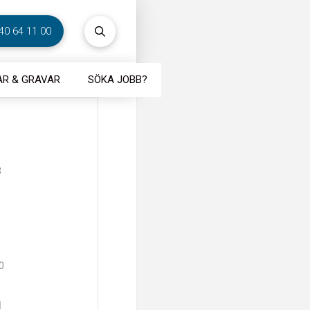
40 64 11 00
R & GRAVAR
SÖKA JOBB?
3
0
I