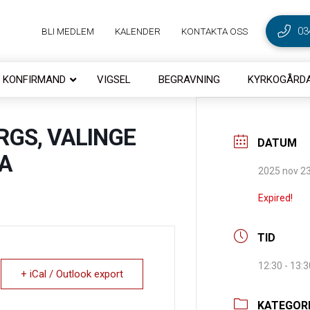
03
BLI MEDLEM
KALENDER
KONTAKTA OSS
KONFIRMAND
VIGSEL
BEGRAVNING
KYRKOGÅRDA
RGS, VALINGE
DATUM
A
2025 nov 2
Expired!
TID
12:30 - 13:3
+ iCal / Outlook export
KATEGOR