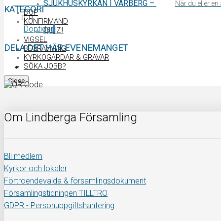
0340 64 11 00
SJUKHUSKYRKAN I VARBERG
–
När du eller e
KATEGORI
DOP
KONFIRMAND
Doptider
QUIZ!
VIGSEL
DELA DET HÄR EVENEMANGET
BEGRAVNING
KYRKOGÅRDAR & GRAVAR
SÖKA JOBB?
Close
Om Lindberga Församling
Bli medlem
Kyrkor och lokaler
Förtroendevalda & församlingsdokument
Församlingstidningen TILLTRO
GDPR - Personuppgiftshantering