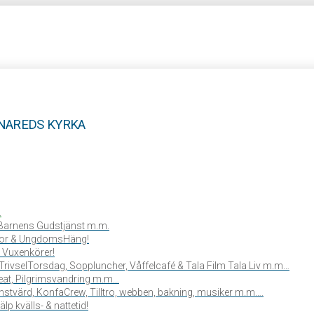
MNAREDS KYRKA
.
, Barnens Gudstjänst m.m.
or & UngdomsHäng!
 Vuxenkörer!
TrivselTorsdag, Soppluncher, Våffelcafé & Tala Film Tala Liv m.m…
reat, Pilgrimsvandring m.m…
stvärd, KonfaCrew, Tilltro, webben, bakning, musiker m.m….
lp kvälls- & nattetid!