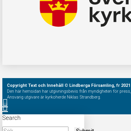
Copyright
Text och Innehåll
© Lindberga Församling, fr 2021
Den här hemsidan har utgivningsbevis från myndigheten för press, 
Ansvarig utgivare är kyrkoherde Niklas Strandberg.
Search
Submit