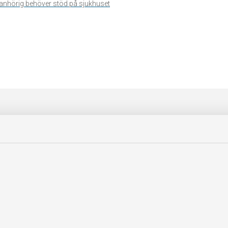
n anhörig behöver stöd på sjukhuset