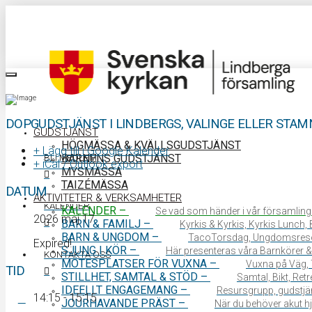
DOPGUDSTJÄNST I LINDBERGS, VALINGE ELLER STA
GUDSTJÄNST
HÖGMÄSSA & KVÄLLSGUDSTJÄNST
+ Lägg till i Google Kalender
BARNENS GUDSTJÄNST
BLI MEDLEM
+ iCal / Outlook export
MYSMÄSSA
TAIZÉMÄSSA
DATUM
AKTIVITETER & VERKSAMHETER
KALENDER
KALENDER
–
Se vad som händer i vår församling
2026 maj 17
BARN & FAMILJ
–
Kyrkis & Kyrkis, Kyrkis Lunch
BARN & UNGDOM
–
TacoTorsdag, Ungdomsres
Expired!
SJUNG I KÖR
–
Här presenteras våra Barnkörer &
KONTAKTA OSS
MÖTESPLATSER FÖR VUXNA
–
Vuxna på Väg, 
TID
STILLHET, SAMTAL & STÖD
–
Samtal, Bikt, Ret
IDEELLT ENGAGEMANG
–
Resursgrupp, gudstjän
14:15 - 15:15
JOURHAVANDE PRÄST
–
När du behöver akut hjä