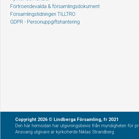
Förtroendevalda & församlingsdokument
Församlingstidningen TILLTRO
GDPR - Personuppgiftshantering
Copyright
2026
© Lindberga Församling, fr 2021
Den här hemsidan har utgivningsbevis från myndigheten för pre
Ansvarig utgivare är kyrkoherde Niklas Strandberg.