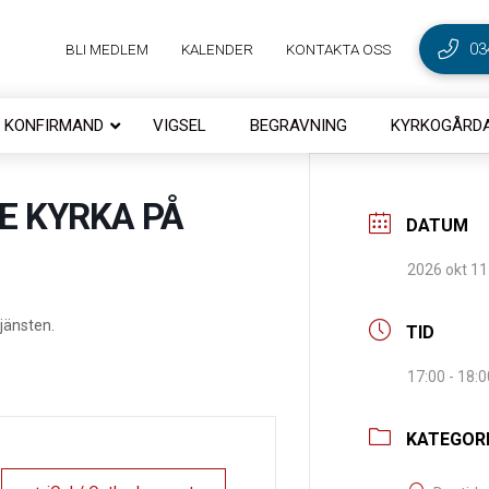
03
BLI MEDLEM
KALENDER
KONTAKTA OSS
KONFIRMAND
VIGSEL
BEGRAVNING
KYRKOGÅRDA
E KYRKA PÅ
DATUM
2026 okt 11
jänsten.
TID
17:00 - 18:0
KATEGOR