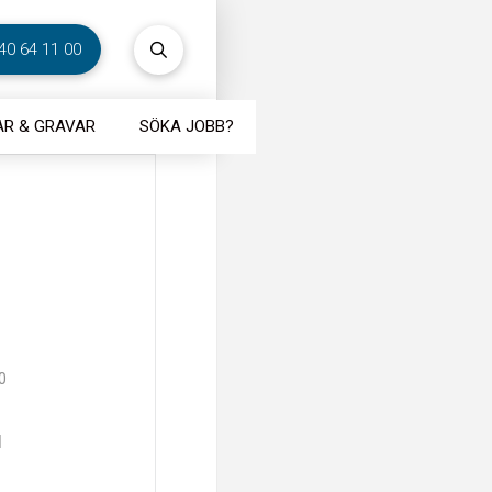
40 64 11 00
R & GRAVAR
SÖKA JOBB?
0
I