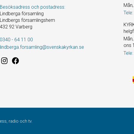
Mån, 
Besöksadress och postadress:
Tele:
Lindberga församling
Lindbergs församlingshem
KYRK
432 92 Varberg
helgf
Mån, 
0340 - 64 11 00
ons 
lindberga.forsamling@svenskakyrkan.se
Tele:
ss, radio och tv.