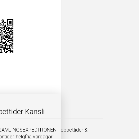
ettider Kansli
AMLINGSEXPEDITIONEN - öppettider &
ontider, helgfria vardagar: