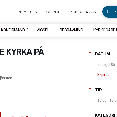
03
BLI MEDLEM
KALENDER
KONTAKTA OSS
KONFIRMAND
VIGSEL
BEGRAVNING
KYRKOGÅRDA
E KYRKA PÅ
DATUM
2026 jul 05
Expired!
jänsten.
TID
17:00 - 18:0
KATEGORI