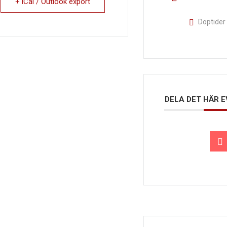
+ iCal / Outlook export
Doptider
DELA DET HÄR 