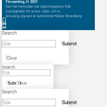
Församling, fr 2021
Den här hemsidan har utgivningsbevis från
myndigheten för press, radio och tv.
Ansvarig utgivare är kyrkoherde Niklas Strandberg.
Search
Submit
Clear
Search
Submit
Clear
Search
Submit