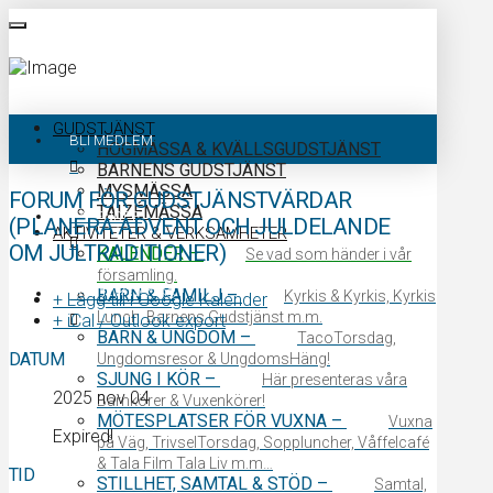
GUDSTJÄNST
BLI MEDLEM
HÖGMÄSSA & KVÄLLSGUDSTJÄNST
BARNENS GUDSTJÄNST
MYSMÄSSA
FORUM FÖR GUDSTJÄNSTVÄRDAR
TAIZÉMÄSSA
KALENDER
(PLANERA ADVENT OCH JULDELANDE
AKTIVITETER & VERKSAMHETER
OM JULTRADITIONER)
KALENDER
–
Se vad som händer i vår
församling.
KONTAKTA OSS
BARN & FAMILJ
–
Kyrkis & Kyrkis, Kyrkis
+ Lägg till i Google Kalender
Lunch, Barnens Gudstjänst m.m.
+ iCal / Outlook export
BARN & UNGDOM
–
TacoTorsdag,
DATUM
Ungdomsresor & UngdomsHäng!
SJUNG I KÖR
–
Här presenteras våra
2025 nov 04
Barnkörer & Vuxenkörer!
MÖTESPLATSER FÖR VUXNA
–
Vuxna
Expired!
på Väg, TrivselTorsdag, Soppluncher, Våffelcafé
& Tala Film Tala Liv m.m…
TID
STILLHET, SAMTAL & STÖD
–
Samtal,