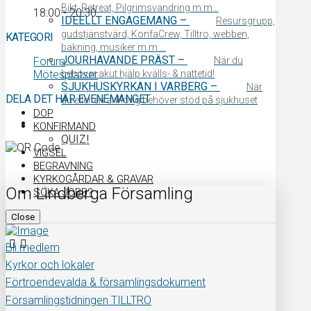
Bikt, Retreat, Pilgrimsvandring m.m…
18:00 - 20:30
IDEELLT ENGAGEMANG
–
Resursgrupp,
gudstjänstvärd, KonfaCrew, Tilltro, webben,
KATEGORI
bakning, musiker m.m….
JOURHAVANDE PRÄST
–
Forum
När du
Mötesplatser
behöver akut hjälp kvälls- & nattetid!
SJUKHUSKYRKAN I VARBERG
–
När
DELA DET HÄR EVENEMANGET
du eller en anhörig behöver stöd på sjukhuset
DOP
KONFIRMAND
QUIZ!
VIGSEL
BEGRAVNING
KYRKOGÅRDAR & GRAVAR
Om Lindberga Församling
SÖKA JOBB?
Close
Bli medlem
Kyrkor och lokaler
Förtroendevalda & församlingsdokument
Församlingstidningen TILLTRO