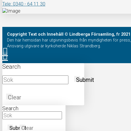
Tele: 0340 - 64 11 30
Copyright
Text och Innehåll
© Lindberga Församling, fr 2021
Den här hemsidan har utgivningsbevis från myndigheten för press, 
Ansvarig utgivare är kyrkoherde Niklas Strandberg.
Search
Submit
Clear
Search
Submit
Clear