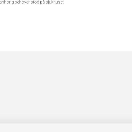
n anhörig behöver stöd på sjukhuset