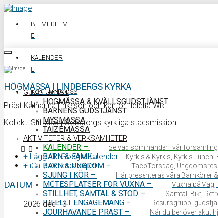
BLI MEDLEM
KALENDER
HÖGMÄSSA I LINDBERGS KYRKA
KONTAKTA OSS
GUDSTJÄNST
HÖGMÄSSA & KVÄLLSGUDSTJÄNST
Präst Katharina Eriksson och kantor Helena Wik
BARNENS GUDSTJÄNST
MYSMÄSSA
Kollekt: Stiftelsen Göteborgs kyrkliga stadsmission
TAIZÉMÄSSA
0340 64 11 00
AKTIVITETER & VERKSAMHETER
KALENDER
–
Se vad som händer i vår församling
BARN & FAMILJ
–
+ Lägg till i Google Kalender
Kyrkis & Kyrkis, Kyrkis Lunch
BARN & UNGDOM
–
+ iCal / Outlook export
TacoTorsdag, Ungdomsres
SJUNG I KÖR
–
Här presenteras våra Barnkörer &
MÖTESPLATSER FÖR VUXNA
–
DATUM
Vuxna på Väg, 
STILLHET, SAMTAL & STÖD
–
Samtal, Bikt, Ret
IDEELLT ENGAGEMANG
–
Resursgrupp, gudstjän
2026 dec 13
JOURHAVANDE PRÄST
–
När du behöver akut hjä