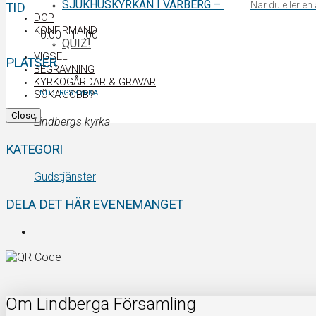
SJUKHUSKYRKAN I VARBERG
–
När du eller e
TID
DOP
KONFIRMAND
10:00 - 11:00
QUIZ!
VIGSEL
PLATSER
BEGRAVNING
KYRKOGÅRDAR & GRAVAR
SÖKA JOBB?
LINDBERGS KYRKA
Close
Lindbergs kyrka
KATEGORI
Gudstjänster
DELA DET HÄR EVENEMANGET
Om Lindberga Församling