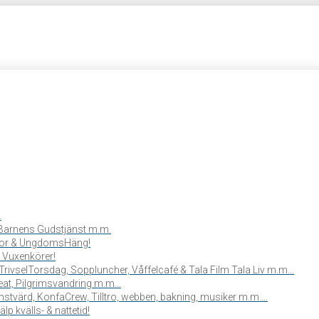
.
, Barnens Gudstjänst m.m.
or & UngdomsHäng!
 Vuxenkörer!
TrivselTorsdag, Soppluncher, Våffelcafé & Tala Film Tala Liv m.m…
reat, Pilgrimsvandring m.m…
stvärd, KonfaCrew, Tilltro, webben, bakning, musiker m.m….
lp kvälls- & nattetid!