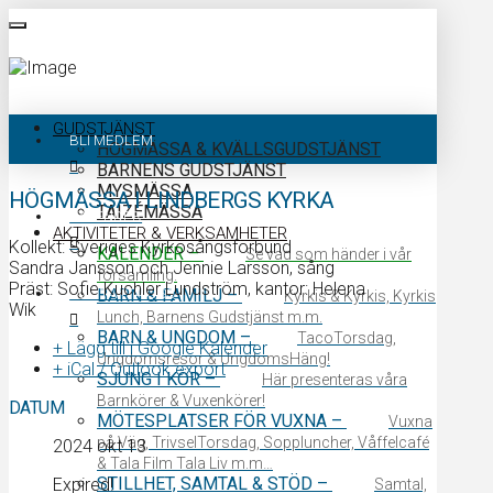
GUDSTJÄNST
BLI MEDLEM
HÖGMÄSSA & KVÄLLSGUDSTJÄNST
BARNENS GUDSTJÄNST
MYSMÄSSA
HÖGMÄSSA I LINDBERGS KYRKA
TAIZÉMÄSSA
KALENDER
AKTIVITETER & VERKSAMHETER
Kollekt: Sveriges Kyrkosångsförbund
KALENDER
–
Se vad som händer i vår
Sandra Jansson och Jennie Larsson, sång
församling.
Präst: Sofie Kuchler Lundström, kantor: Helena
KONTAKTA OSS
BARN & FAMILJ
–
Kyrkis & Kyrkis, Kyrkis
Wik
Lunch, Barnens Gudstjänst m.m.
BARN & UNGDOM
–
TacoTorsdag,
+ Lägg till i Google Kalender
Ungdomsresor & UngdomsHäng!
+ iCal / Outlook export
SJUNG I KÖR
–
Här presenteras våra
Barnkörer & Vuxenkörer!
DATUM
MÖTESPLATSER FÖR VUXNA
–
Vuxna
på Väg, TrivselTorsdag, Soppluncher, Våffelcafé
2024 okt 13
& Tala Film Tala Liv m.m…
STILLHET, SAMTAL & STÖD
–
Expired!
Samtal,