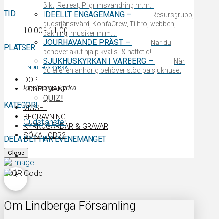
Bikt, Retreat, Pilgrimsvandring m.m…
TID
IDEELLT ENGAGEMANG
–
Resursgrupp,
gudstjänstvärd, KonfaCrew, Tilltro, webben,
10:00 - 11:00
bakning, musiker m.m….
JOURHAVANDE PRÄST
–
När du
PLATSER
behöver akut hjälp kvälls- & nattetid!
SJUKHUSKYRKAN I VARBERG
–
När
LINDBERGS KYRKA
du eller en anhörig behöver stöd på sjukhuset
DOP
Lindbergs kyrka
KONFIRMAND
QUIZ!
KATEGORI
VIGSEL
BEGRAVNING
Gudstjänster
KYRKOGÅRDAR & GRAVAR
SÖKA JOBB?
DELA DET HÄR EVENEMANGET
Close
Om Lindberga Församling