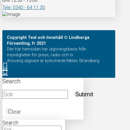
ons 12:30 - 15:00
Tele: 0340 - 64 11 30
Copyright
Text och Innehåll
© Lindberga
Församling, fr 2021
Den här hemsidan har utgivningsbevis från
myndigheten för press, radio och tv.
Ansvarig utgivare är kyrkoherde Niklas Strandberg.
Search
Submit
Clear
Search