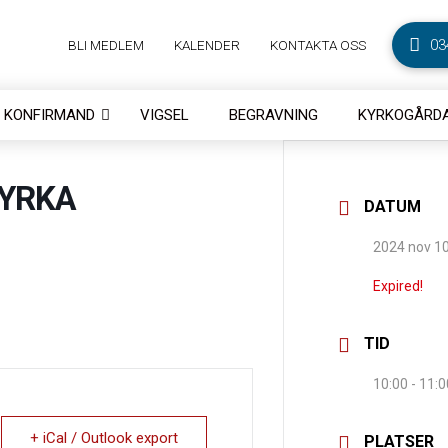
03
BLI MEDLEM
KALENDER
KONTAKTA OSS
KONFIRMAND
VIGSEL
BEGRAVNING
KYRKOGÅRDA
KYRKA
DATUM
2024 nov 1
Expired!
TID
10:00 - 11:0
+ iCal / Outlook export
PLATSER