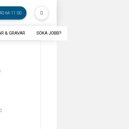
40 64 11 00
R & GRAVAR
SÖKA JOBB?
0
0