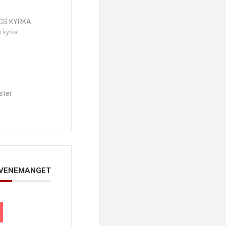
GS KYRKA
s kyrka
ster
EVENEMANGET