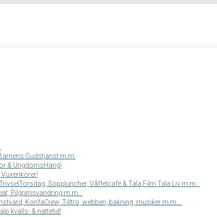
.
, Barnens Gudstjänst m.m.
or & UngdomsHäng!
 Vuxenkörer!
TrivselTorsdag, Soppluncher, Våffelcafé & Tala Film Tala Liv m.m…
reat, Pilgrimsvandring m.m…
stvärd, KonfaCrew, Tilltro, webben, bakning, musiker m.m….
lp kvälls- & nattetid!