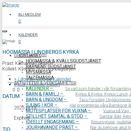
BLI MEDLEM
KALENDER
HÖGMÄSSA I LINDBERGS KYRKA
KONTAKTA OSS
GUDSTJÄNST
HÖGMÄSSA & KVÄLLSGUDSTJÄNST
Präst: Katharina Eriksson
BARNENS GUDSTJÄNST
Kollekt: Kyrkans SOS regnbågslinjen
MYSMÄSSA
TAIZÉMÄSSA
+ Lägg till i Google Kalender
0340 64 11 00
AKTIVITETER & VERKSAMHETER
+ iCal / Outlook export
KALENDER
–
Se vad som händer i vår församling
BARN & FAMILJ
–
Kyrkis & Kyrkis, Kyrkis Lunch
DATUM
BARN & UNGDOM
–
TacoTorsdag, Ungdomsres
SJUNG I KÖR
–
Här presenteras våra Barnkörer &
2025 jul 13
MÖTESPLATSER FÖR VUXNA
–
Vuxna på Väg, 
STILLHET, SAMTAL & STÖD
–
Samtal, Bikt, Ret
Expired!
IDEELLT ENGAGEMANG
–
Resursgrupp, gudstjän
JOURHAVANDE PRÄST
–
När du behöver akut hjä
TID