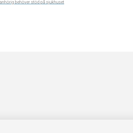
n anhörig behöver stöd på sjukhuset