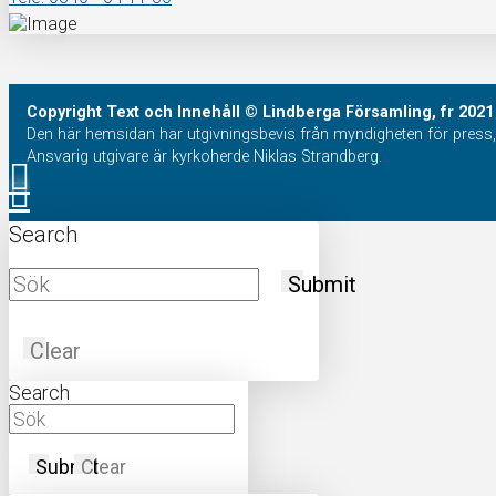
Copyright
Text och Innehåll
© Lindberga Församling, fr 2021
Den här hemsidan har utgivningsbevis från myndigheten för press, 
Ansvarig utgivare är kyrkoherde Niklas Strandberg.
Search
Submit
Clear
Search
Submit
Clear