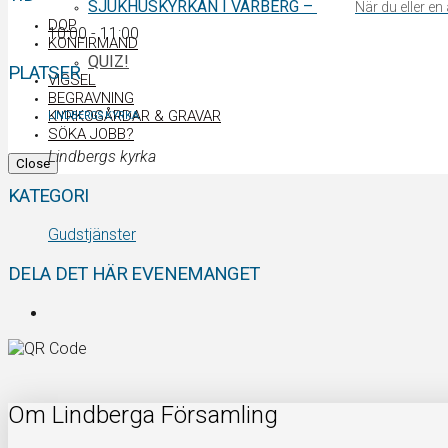
SJUKHUSKYRKAN I VARBERG
–
När du eller e
DOP
10:00 - 11:00
KONFIRMAND
QUIZ!
PLATSER
VIGSEL
BEGRAVNING
KYRKOGÅRDAR & GRAVAR
LINDBERGS KYRKA
SÖKA JOBB?
Lindbergs kyrka
Close
KATEGORI
Gudstjänster
DELA DET HÄR EVENEMANGET
Om Lindberga Församling