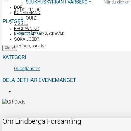
SJUKHUSKYRKAN I VARBERG
–
När du eller e
DOP
10:00 - 11:00
KONFIRMAND
QUIZ!
PLATSER
VIGSEL
BEGRAVNING
KYRKOGÅRDAR & GRAVAR
LINDBERGS KYRKA
SÖKA JOBB?
Lindbergs kyrka
Close
KATEGORI
Gudstjänster
DELA DET HÄR EVENEMANGET
Om Lindberga Församling