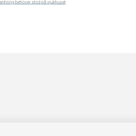
n anhörig behöver stöd på sjukhuset