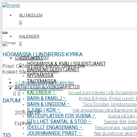
BLI MEDLEM
KALENDER
HÖGMÄSSA I LINDBERGS KYRKA
KONTAKTA OSS
GUDSTJÄNST
HÖGMÄSSA & KVÄLLSGUDSTJÄNST
Präst: Cecilia Lidner, kantor: Helena Wik
BARNENS GUDSTJÄNST
Kollekt: Barncancerfonden
MYSMÄSSA
TAIZÉMÄSSA
+ Lägg till i Google Kalender
0340 64 11 00
AKTIVITETER & VERKSAMHETER
+ iCal / Outlook export
KALENDER
–
Se vad som händer i vår församling
BARN & FAMILJ
–
Kyrkis & Kyrkis, Kyrkis Lunch
DATUM
BARN & UNGDOM
–
TacoTorsdag, Ungdomsres
SJUNG I KÖR
–
Här presenteras våra Barnkörer &
2026 jan 18
MÖTESPLATSER FÖR VUXNA
–
Vuxna på Väg, 
STILLHET, SAMTAL & STÖD
–
Samtal, Bikt, Ret
Expired!
IDEELLT ENGAGEMANG
–
Resursgrupp, gudstjän
JOURHAVANDE PRÄST
–
När du behöver akut hjä
TID