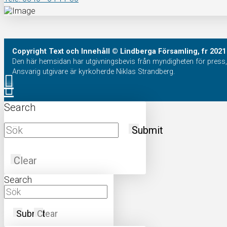
Copyright
Text och Innehåll
© Lindberga Församling, fr 2021
Den här hemsidan har utgivningsbevis från myndigheten för press, 
Ansvarig utgivare är kyrkoherde Niklas Strandberg.
Search
Submit
Clear
Search
Submit
Clear