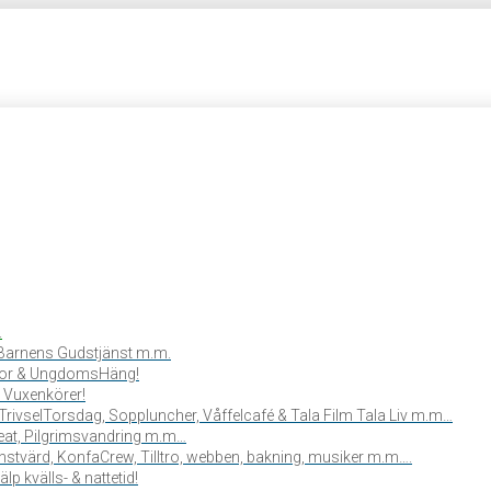
.
, Barnens Gudstjänst m.m.
or & UngdomsHäng!
 Vuxenkörer!
TrivselTorsdag, Soppluncher, Våffelcafé & Tala Film Tala Liv m.m…
reat, Pilgrimsvandring m.m…
stvärd, KonfaCrew, Tilltro, webben, bakning, musiker m.m….
lp kvälls- & nattetid!