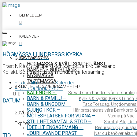
BLI MEDLEM
KALENDER
HÖGMÄSSA I LINDBERGS KYRKA
KONTAKTA OSS
GUDSTJÄNST
HÖGMÄSSA & KVÄLLSGUDSTJÄNST
Präst Niklas Strandberg och kantor Barbro Geresand
BARNENS GUDSTJÄNST
Kollekt: Sommarmusiken i Lindberga församling
MYSMÄSSA
TAIZÉMÄSSA
+ Lägg till i Google Kalender
0340 64 11 00
AKTIVITETER & VERKSAMHETER
+ iCal / Outlook export
KALENDER
–
Se vad som händer i vår församling
BARN & FAMILJ
–
Kyrkis & Kyrkis, Kyrkis Lunch
DATUM
BARN & UNGDOM
–
TacoTorsdag, Ungdomsres
SJUNG I KÖR
–
Här presenteras våra Barnkörer &
2026 jun 28
MÖTESPLATSER FÖR VUXNA
–
Vuxna på Väg, 
STILLHET, SAMTAL & STÖD
–
Samtal, Bikt, Ret
Expired!
IDEELLT ENGAGEMANG
–
Resursgrupp, gudstjän
JOURHAVANDE PRÄST
–
När du behöver akut hjä
TID