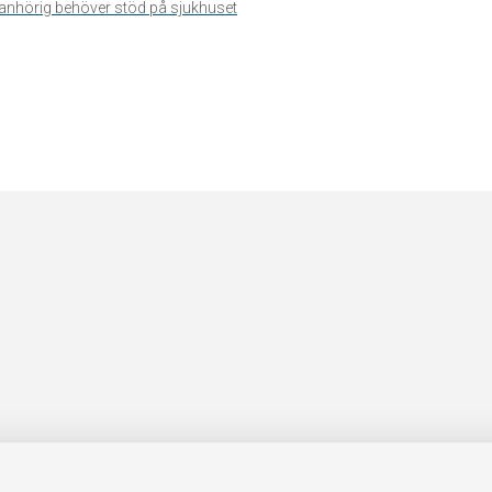
n anhörig behöver stöd på sjukhuset