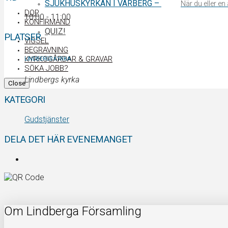
SJUKHUSKYRKAN I VARBERG
–
När du eller e
DOP
10:00 - 11:00
KONFIRMAND
QUIZ!
PLATSER
VIGSEL
BEGRAVNING
KYRKOGÅRDAR & GRAVAR
LINDBERGS KYRKA
SÖKA JOBB?
Lindbergs kyrka
Close
KATEGORI
Gudstjänster
DELA DET HÄR EVENEMANGET
Om Lindberga Församling