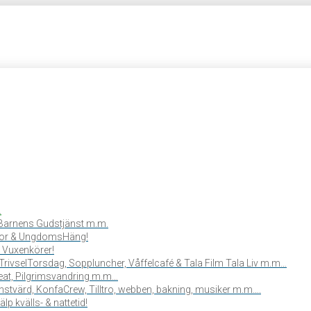
.
, Barnens Gudstjänst m.m.
or & UngdomsHäng!
 Vuxenkörer!
TrivselTorsdag, Soppluncher, Våffelcafé & Tala Film Tala Liv m.m…
reat, Pilgrimsvandring m.m…
stvärd, KonfaCrew, Tilltro, webben, bakning, musiker m.m….
lp kvälls- & nattetid!