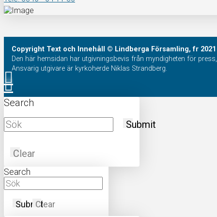
Copyright
Text och Innehåll
© Lindberga Församling, fr 2021
Den här hemsidan har utgivningsbevis från myndigheten för press, 
Ansvarig utgivare är kyrkoherde Niklas Strandberg.
Search
Submit
Clear
Search
Submit
Clear