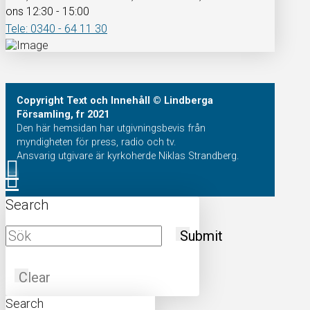
ons 12:30 - 15:00
Tele: 0340 - 64 11 30
Copyright
Text och Innehåll
© Lindberga
Församling, fr 2021
Den här hemsidan har utgivningsbevis från
myndigheten för press, radio och tv.
Ansvarig utgivare är kyrkoherde Niklas Strandberg.
Search
Submit
Clear
Search