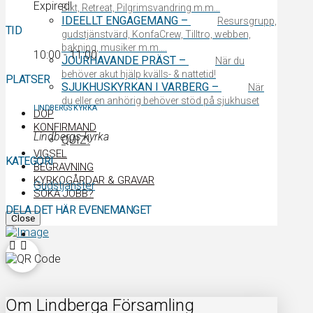
Expired!
Bikt, Retreat, Pilgrimsvandring m.m…
IDEELLT ENGAGEMANG
–
Resursgrupp,
TID
gudstjänstvärd, KonfaCrew, Tilltro, webben,
bakning, musiker m.m….
10:00 - 11:00
JOURHAVANDE PRÄST
–
När du
behöver akut hjälp kvälls- & nattetid!
PLATSER
SJUKHUSKYRKAN I VARBERG
–
När
du eller en anhörig behöver stöd på sjukhuset
LINDBERGS KYRKA
DOP
KONFIRMAND
Lindbergs kyrka
QUIZ!
VIGSEL
KATEGORI
BEGRAVNING
KYRKOGÅRDAR & GRAVAR
Gudstjänster
SÖKA JOBB?
DELA DET HÄR EVENEMANGET
Close
Om Lindberga Församling