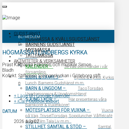
GUDSTJÄNST
BLI MEDLEM
HÖGMÄSSA & KVÄLLSGUDSTJÄNST
BARNENS GUDSTJÄNST
MYSMÄSSA
HÖGMÄSSA I LINDBERGS KYRKA
TAIZÉMÄSSA
KALENDER
AKTIVITETER & VERKSAMHETER
Präst Katharina Eriksson och musiker Simon
KALENDER
–
Se vad som händer i vår
Bladh
församling.
Kollekt: Stiftelsen Sjömanskyrkan i Göteborg stift
KONTAKTA OSS
BARN & FAMILJ
–
Kyrkis & Kyrkis, Kyrkis
Lunch, Barnens Gudstjänst m.m.
BARN & UNGDOM
–
TacoTorsdag,
Ungdomsresor & UngdomsHäng!
+ Lägg till i Google Kalender
SJUNG I KÖR
–
Här presenteras våra
+ iCal / Outlook export
Barnkörer & Vuxenkörer!
MÖTESPLATSER FÖR VUXNA
–
Vuxna
DATUM
på Väg, TrivselTorsdag, Soppluncher, Våffelcafé
2026 aug 02
& Tala Film Tala Liv m.m…
STILLHET, SAMTAL & STÖD
–
Samtal,