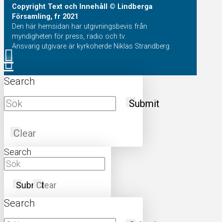
Copyright
Text och Innehåll
© Lindberga
Församling, fr 2021
Den här hemsidan har utgivningsbevis från
myndigheten för press, radio och tv.
Ansvarig utgivare är kyrkoherde Niklas Strandberg.
Search
Submit
Clear
Search
Submit
Clear
Search