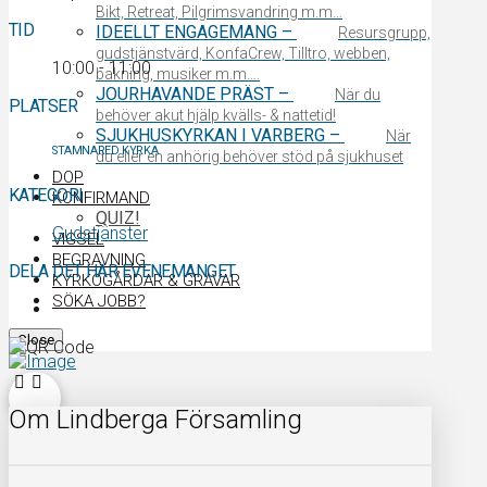
Bikt, Retreat, Pilgrimsvandring m.m…
TID
IDEELLT ENGAGEMANG
–
Resursgrupp,
gudstjänstvärd, KonfaCrew, Tilltro, webben,
10:00 - 11:00
bakning, musiker m.m….
JOURHAVANDE PRÄST
–
När du
PLATSER
behöver akut hjälp kvälls- & nattetid!
SJUKHUSKYRKAN I VARBERG
–
När
STAMNARED KYRKA
du eller en anhörig behöver stöd på sjukhuset
DOP
KATEGORI
KONFIRMAND
QUIZ!
Gudstjänster
VIGSEL
BEGRAVNING
DELA DET HÄR EVENEMANGET
KYRKOGÅRDAR & GRAVAR
SÖKA JOBB?
Close
Om Lindberga Församling