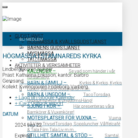
GUDSTJÄNST
BLI MEDLEM
HÖGMÄSSA & KVÄLLSGUDSTJÄNST
BARNENS GUDSTJÄNST
MYSMÄSSA
HÖGMÄSSA I STAMNAREDS KYRKA
TAIZÉMÄSSA
KALENDER
AKTIVITETER & VERKSAMHETER
Lindbergakören sjunger
KALENDER
–
Se vad som händer i vår
Präst: Katharina Eriksson, kantor: Barbro
församling.
Geresand
KONTAKTA OSS
BARN & FAMILJ
–
Kyrkis & Kyrkis, Kyrkis
Kollekt: Kvinnojouren Frideborg Varberg
Lunch, Barnens Gudstjänst m.m.
BARN & UNGDOM
–
TacoTorsdag,
+ Lägg till i Google Kalender
Ungdomsresor & UngdomsHäng!
+ iCal / Outlook export
SJUNG I KÖR
–
Här presenteras våra
Barnkörer & Vuxenkörer!
DATUM
MÖTESPLATSER FÖR VUXNA
–
Vuxna
på Väg, TrivselTorsdag, Soppluncher, Våffelcafé
2024 sep 22
& Tala Film Tala Liv m.m…
STILLHET, SAMTAL & STÖD
–
Expired!
Samtal,