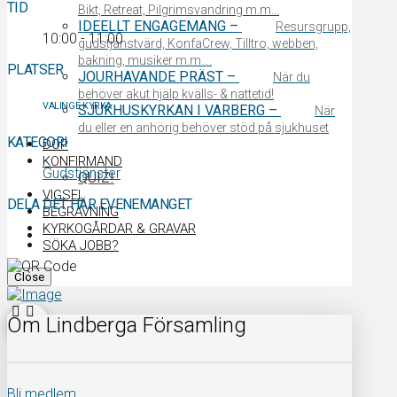
TID
Bikt, Retreat, Pilgrimsvandring m.m…
IDEELLT ENGAGEMANG
–
Resursgrupp,
10:00 - 11:00
gudstjänstvärd, KonfaCrew, Tilltro, webben,
bakning, musiker m.m….
PLATSER
JOURHAVANDE PRÄST
–
När du
behöver akut hjälp kvälls- & nattetid!
VALINGE KYRKA
SJUKHUSKYRKAN I VARBERG
–
När
du eller en anhörig behöver stöd på sjukhuset
KATEGORI
DOP
KONFIRMAND
Gudstjänster
QUIZ!
VIGSEL
DELA DET HÄR EVENEMANGET
BEGRAVNING
KYRKOGÅRDAR & GRAVAR
SÖKA JOBB?
Close
Om Lindberga Församling
Bli medlem