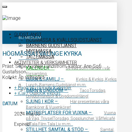
GUDSTJÄNST
BLI MEDLEM
HÖGMÄSSA & KVÄLLSGUDSTJÄNST
BARNENS GUDSTJÄNST
MYSMÄSSA
HÖGMÄSSA I VALINGE KYRKA
TAIZÉMÄSSA
KALENDER
AKTIVITETER & VERKSAMHETER
Präst: Sofie Kuchler Lundström, kantor: Ann-Sofi
KALENDER
–
Se vad som händer i vår
Gustafsson
församling.
Kollekt: Åh stiftsgård
KONTAKTA OSS
BARN & FAMILJ
–
Kyrkis & Kyrkis, Kyrkis
Lunch, Barnens Gudstjänst m.m.
+ Lägg till i Google Kalender
BARN & UNGDOM
–
TacoTorsdag,
+ iCal / Outlook export
Ungdomsresor & UngdomsHäng!
SJUNG I KÖR
–
Här presenteras våra
DATUM
Barnkörer & Vuxenkörer!
MÖTESPLATSER FÖR VUXNA
–
Vuxna
2024 maj 05
på Väg, TrivselTorsdag, Soppluncher, Våffelcafé
Expired!
& Tala Film Tala Liv m.m…
STILLHET, SAMTAL & STÖD
–
Samtal,