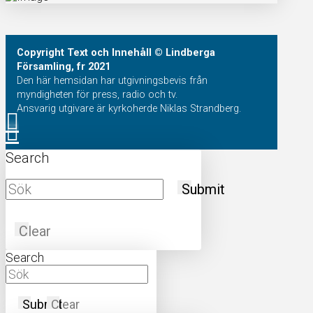
Copyright
Text och Innehåll
© Lindberga
Församling, fr 2021
Den här hemsidan har utgivningsbevis från
myndigheten för press, radio och tv.
Ansvarig utgivare är kyrkoherde Niklas Strandberg.
Search
Submit
Clear
Search
Submit
Clear