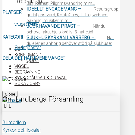
10:00 - 11:00
Bikt, Retreat, Pilgrimsvandring m.m…
IDEELLT ENGAGEMANG
–
Resursgrupp,
PLATSER
gudstjänstvärd, KonfaCrew, Tilltro, webben,
bakning, musiker m.m….
VALINGE KYRKA
JOURHAVANDE PRÄST
–
När du
behöver akut hjälp kvälls- & nattetid!
KATEGORI
SJUKHUSKYRKAN I VARBERG
–
När
du eller en anhörig behöver stöd på sjukhuset
Gudstjänster
DOP
KONFIRMAND
DELA DET HÄR EVENEMANGET
QUIZ!
VIGSEL
BEGRAVNING
KYRKOGÅRDAR & GRAVAR
SÖKA JOBB?
Close
Om Lindberga Församling
Bli medlem
Kyrkor och lokaler