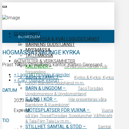
GUDSTJÄNST
BLI MEDLEM
HÖGMÄSSA & KVÄLLSGUDSTJÄNST
BARNENS GUDSTJÄNST
MYSMÄSSA
HÖGMÄSSA I VALINGE KYRKA
TAIZÉMÄSSA
KALENDER
AKTIVITETER & VERKSAMHETER
Präst: Niklas Strandberg, kantor: Barbro Geresand
KALENDER
–
Se vad som händer i vår
församling.
+ Lägg till i Google Kalender
KONTAKTA OSS
BARN & FAMILJ
–
Kyrkis & Kyrkis, Kyrkis
+ iCal / Outlook export
Lunch, Barnens Gudstjänst m.m.
BARN & UNGDOM
–
TacoTorsdag,
DATUM
Ungdomsresor & UngdomsHäng!
SJUNG I KÖR
–
Här presenteras våra
2023 nov 05
Barnkörer & Vuxenkörer!
MÖTESPLATSER FÖR VUXNA
–
Expired!
Vuxna
på Väg, TrivselTorsdag, Soppluncher, Våffelcafé
TID
& Tala Film Tala Liv m.m…
STILLHET, SAMTAL & STÖD
–
Samtal,