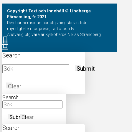
Copyright
Text och Innehåll
© Lindberga
Församling, fr 2021
Den här hemsidan har utgivningsbevis från
myndigheten för press, radio och tv.
Ansvarig utgivare är kyrkoherde Niklas Strandberg.
Search
Submit
Clear
Search
Submit
Clear
Search