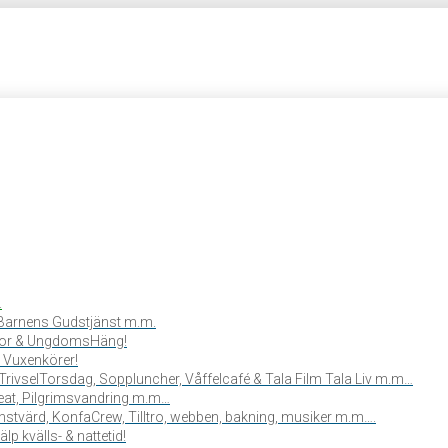
.
, Barnens Gudstjänst m.m.
or & UngdomsHäng!
 Vuxenkörer!
TrivselTorsdag, Soppluncher, Våffelcafé & Tala Film Tala Liv m.m…
reat, Pilgrimsvandring m.m…
stvärd, KonfaCrew, Tilltro, webben, bakning, musiker m.m….
lp kvälls- & nattetid!