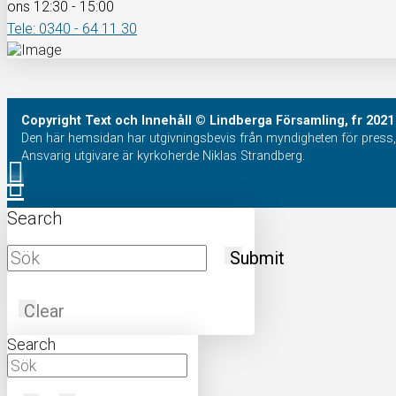
ons 12:30 - 15:00
Tele: 0340 - 64 11 30
Copyright
Text och Innehåll
© Lindberga Församling, fr 2021
Den här hemsidan har utgivningsbevis från myndigheten för press, 
Ansvarig utgivare är kyrkoherde Niklas Strandberg.
Search
Submit
Clear
Search