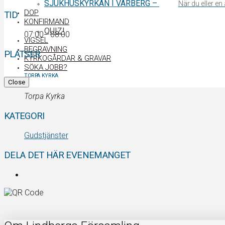
SJUKHUSKYRKAN I VARBERG
–
När du eller e
DOP
TID
KONFIRMAND
QUIZ!
07:00 - 08:00
VIGSEL
BEGRAVNING
PLATSER
KYRKOGÅRDAR & GRAVAR
SÖKA JOBB?
TORPA KYRKA
Close
Torpa Kyrka
KATEGORI
Gudstjänster
DELA DET HÄR EVENEMANGET