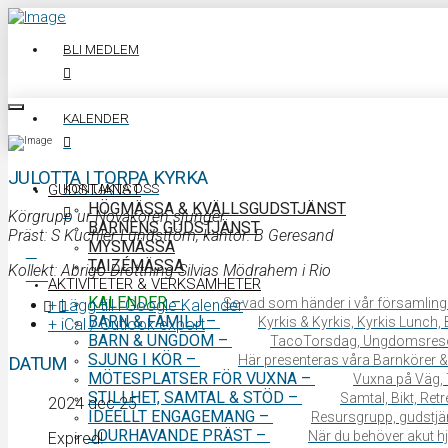
BLI MEDLEM
KALENDER
JULOTTA I TORPA KYRKA
KONTAKTA OSS
GUDSTJÄNST
HÖGMÄSSA & KVÄLLSGUDSTJÄNST
Körgrupp ur Novakören sjunger
BARNENS GUDSTJÄNST
Präst: S Kuchler Lundström, kantor: B Geresand
MYSMÄSSA
TAIZÉMÄSSA
Kollekt: Abrigo Drottning Silvias Mödrahem i Rio
0340 64 11 00
AKTIVITETER & VERKSAMHETER
KALENDER
–
Se vad som händer i vår församling
+ Lägg till i Google Kalender
BARN & FAMILJ
–
Kyrkis & Kyrkis, Kyrkis Lunch
+ iCal / Outlook export
BARN & UNGDOM
–
TacoTorsdag, Ungdomsres
SJUNG I KÖR
–
Här presenteras våra Barnkörer &
DATUM
MÖTESPLATSER FÖR VUXNA
–
Vuxna på Väg, 
STILLHET, SAMTAL & STÖD
–
Samtal, Bikt, Ret
2024 dec 25
IDEELLT ENGAGEMANG
–
Resursgrupp, gudstjän
JOURHAVANDE PRÄST
–
När du behöver akut hjä
Expired!