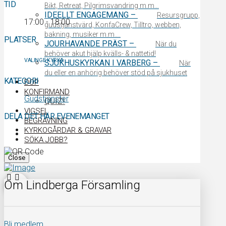
TID
Bikt, Retreat, Pilgrimsvandring m.m…
IDEELLT ENGAGEMANG
–
Resursgrupp,
17:00 - 18:00
gudstjänstvärd, KonfaCrew, Tilltro, webben,
bakning, musiker m.m….
PLATSER
JOURHAVANDE PRÄST
–
När du
behöver akut hjälp kvälls- & nattetid!
VALINGE KYRKA
SJUKHUSKYRKAN I VARBERG
–
När
du eller en anhörig behöver stöd på sjukhuset
KATEGORI
DOP
KONFIRMAND
Gudstjänster
QUIZ!
VIGSEL
DELA DET HÄR EVENEMANGET
BEGRAVNING
KYRKOGÅRDAR & GRAVAR
SÖKA JOBB?
Close
Om Lindberga Församling
Bli medlem