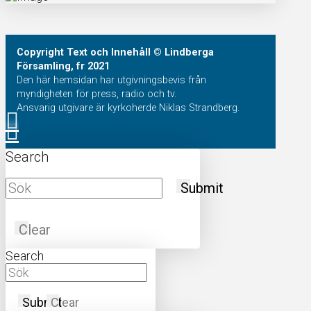
Copyright
Text och Innehåll
© Lindberga
Församling, fr 2021
Den här hemsidan har utgivningsbevis från
myndigheten för press, radio och tv.
Ansvarig utgivare är kyrkoherde Niklas Strandberg.
Search
Submit
Clear
Search
Submit
Clear