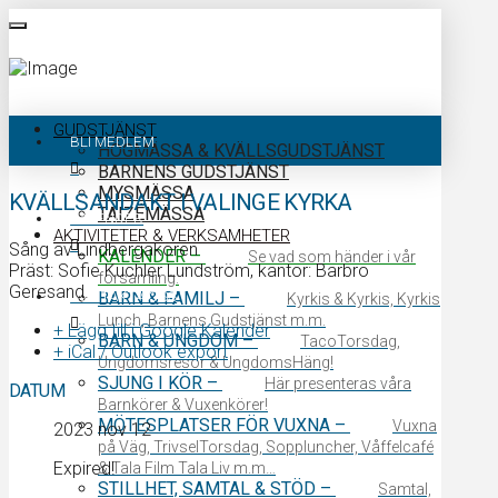
GUDSTJÄNST
BLI MEDLEM
HÖGMÄSSA & KVÄLLSGUDSTJÄNST
BARNENS GUDSTJÄNST
MYSMÄSSA
KVÄLLSANDAKT I VALINGE KYRKA
TAIZÉMÄSSA
KALENDER
AKTIVITETER & VERKSAMHETER
Sång av Lindbergakören
KALENDER
–
Se vad som händer i vår
Präst: Sofie Kuchler Lundström, kantor: Barbro
församling.
Geresand.
KONTAKTA OSS
BARN & FAMILJ
–
Kyrkis & Kyrkis, Kyrkis
Lunch, Barnens Gudstjänst m.m.
+ Lägg till i Google Kalender
BARN & UNGDOM
–
TacoTorsdag,
+ iCal / Outlook export
Ungdomsresor & UngdomsHäng!
SJUNG I KÖR
–
Här presenteras våra
DATUM
Barnkörer & Vuxenkörer!
MÖTESPLATSER FÖR VUXNA
–
Vuxna
2023 nov 12
på Väg, TrivselTorsdag, Soppluncher, Våffelcafé
Expired!
& Tala Film Tala Liv m.m…
STILLHET, SAMTAL & STÖD
–
Samtal,