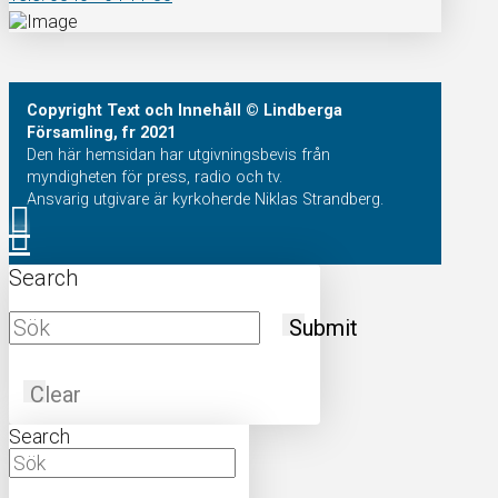
Copyright
Text och Innehåll
© Lindberga
Församling, fr 2021
Den här hemsidan har utgivningsbevis från
myndigheten för press, radio och tv.
Ansvarig utgivare är kyrkoherde Niklas Strandberg.
Search
Submit
Clear
Search