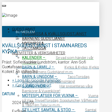
GUDSTJÄNST
BLI MEDLEM
HÖGMÄSSA & KVÄLLSGUDSTJÄNST
BARNENS GUDSTJÄNST
MYSMÄSSA
KVÄLLSGUDSTJÄNST I STAMNAREDS
TAIZÉMÄSSA
KALENDER
KYRKA
AKTIVITETER & VERKSAMHETER
KALENDER
–
Se vad som händer i vår
Präst: Sofie Kuchler Lundström, kantor: Ann-Sofi
församling.
Gustafsson
KONTAKTA OSS
BARN & FAMILJ
–
Kyrkis & Kyrkis, Kyrkis
Kollekt: Åh stiftsgård
Lunch, Barnens Gudstjänst m.m.
BARN & UNGDOM
–
TacoTorsdag,
+ Lägg till i Google Kalender
Ungdomsresor & UngdomsHäng!
+ iCal / Outlook export
SJUNG I KÖR
–
Här presenteras våra
Barnkörer & Vuxenkörer!
DATUM
MÖTESPLATSER FÖR VUXNA
–
Vuxna
på Väg, TrivselTorsdag, Soppluncher, Våffelcafé
2024 maj 05
& Tala Film Tala Liv m.m…
STILLHET, SAMTAL & STÖD
–
Samtal,
Expired!