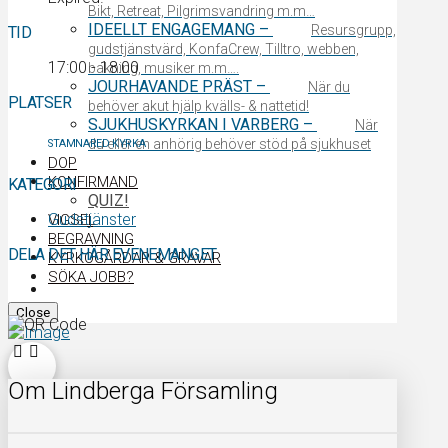
Bikt, Retreat, Pilgrimsvandring m.m…
IDEELLT ENGAGEMANG
–
Resursgrupp,
TID
gudstjänstvärd, KonfaCrew, Tilltro, webben,
17:00 - 18:00
bakning, musiker m.m….
JOURHAVANDE PRÄST
–
När du
PLATSER
behöver akut hjälp kvälls- & nattetid!
SJUKHUSKYRKAN I VARBERG
–
När
du eller en anhörig behöver stöd på sjukhuset
STAMNARED KYRKA
DOP
KONFIRMAND
KATEGORI
QUIZ!
Gudstjänster
VIGSEL
BEGRAVNING
DELA DET HÄR EVENEMANGET
KYRKOGÅRDAR & GRAVAR
SÖKA JOBB?
Close
Om Lindberga Församling