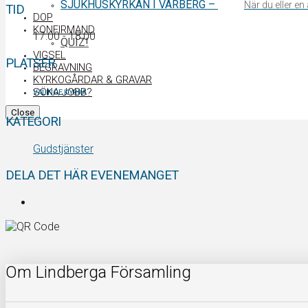
SJUKHUSKYRKAN I VARBERG
–
När du eller e
TID
DOP
KONFIRMAND
17:00 - 18:00
QUIZ!
VIGSEL
PLATSER
BEGRAVNING
KYRKOGÅRDAR & GRAVAR
SÖKA JOBB?
VALINGE KYRKA
Close
KATEGORI
Gudstjänster
DELA DET HÄR EVENEMANGET
Om Lindberga Församling