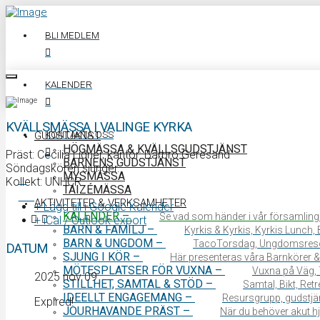
BLI MEDLEM
KALENDER
KVÄLLSMÄSSA I VALINGE KYRKA
KONTAKTA OSS
GUDSTJÄNST
HÖGMÄSSA & KVÄLLSGUDSTJÄNST
Präst: Cecilia Lidner, kantor: Barbro Geresand
BARNENS GUDSTJÄNST
Söndagskören sjunger.
MYSMÄSSA
Kollekt: UNHCR
TAIZÉMÄSSA
0340 64 11 00
AKTIVITETER & VERKSAMHETER
+ Lägg till i Google Kalender
KALENDER
–
Se vad som händer i vår församling
+ iCal / Outlook export
BARN & FAMILJ
–
Kyrkis & Kyrkis, Kyrkis Lunch
BARN & UNGDOM
–
TacoTorsdag, Ungdomsres
DATUM
SJUNG I KÖR
–
Här presenteras våra Barnkörer &
MÖTESPLATSER FÖR VUXNA
–
Vuxna på Väg, 
2025 nov 09
STILLHET, SAMTAL & STÖD
–
Samtal, Bikt, Ret
IDEELLT ENGAGEMANG
–
Resursgrupp, gudstjän
Expired!
JOURHAVANDE PRÄST
–
När du behöver akut hjä