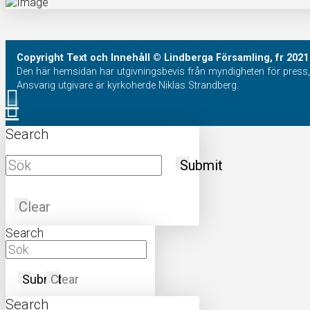
Copyright
Text och Innehåll
© Lindberga Församling, fr 2021
Den här hemsidan har utgivningsbevis från myndigheten för press, 
Ansvarig utgivare är kyrkoherde Niklas Strandberg.
Search
Submit
Clear
Search
Submit
Clear
Search