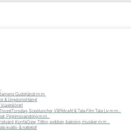
.
, Barnens Gudstjänst m.m.
or & UngdomsHäng!
 Vuxenkörer!
TrivselTorsdag, Soppluncher, Våffelcafé & Tala Film Tala Liv m.m…
reat, Pilgrimsvandring m.m…
stvärd, KonfaCrew, Tilltro, webben, bakning, musiker m.m….
lp kvälls- & nattetid!