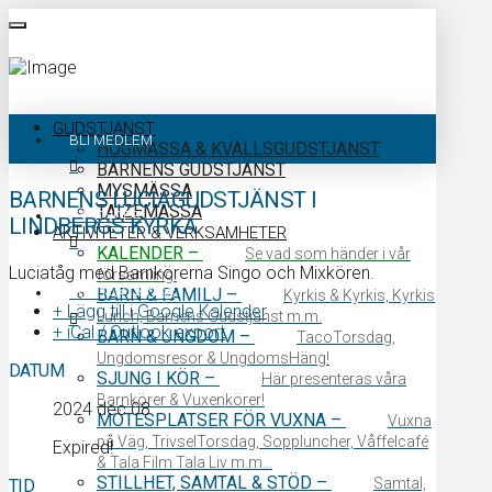
GUDSTJÄNST
BLI MEDLEM
HÖGMÄSSA & KVÄLLSGUDSTJÄNST
BARNENS GUDSTJÄNST
MYSMÄSSA
BARNENS LUCIAGUDSTJÄNST I
TAIZÉMÄSSA
KALENDER
LINDBERGS KYRKA
AKTIVITETER & VERKSAMHETER
KALENDER
–
Se vad som händer i vår
Luciatåg med Barnkörerna Singo och Mixkören.
församling.
KONTAKTA OSS
BARN & FAMILJ
–
Kyrkis & Kyrkis, Kyrkis
+ Lägg till i Google Kalender
Lunch, Barnens Gudstjänst m.m.
+ iCal / Outlook export
BARN & UNGDOM
–
TacoTorsdag,
Ungdomsresor & UngdomsHäng!
DATUM
SJUNG I KÖR
–
Här presenteras våra
Barnkörer & Vuxenkörer!
2024 dec 08
MÖTESPLATSER FÖR VUXNA
–
Vuxna
på Väg, TrivselTorsdag, Soppluncher, Våffelcafé
Expired!
& Tala Film Tala Liv m.m…
STILLHET, SAMTAL & STÖD
–
Samtal,
TID