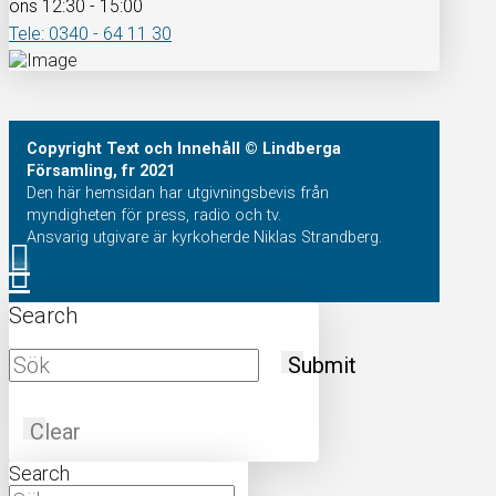
ons 12:30 - 15:00
Tele: 0340 - 64 11 30
Copyright
Text och Innehåll
© Lindberga
Församling, fr 2021
Den här hemsidan har utgivningsbevis från
myndigheten för press, radio och tv.
Ansvarig utgivare är kyrkoherde Niklas Strandberg.
Search
Submit
Clear
Search