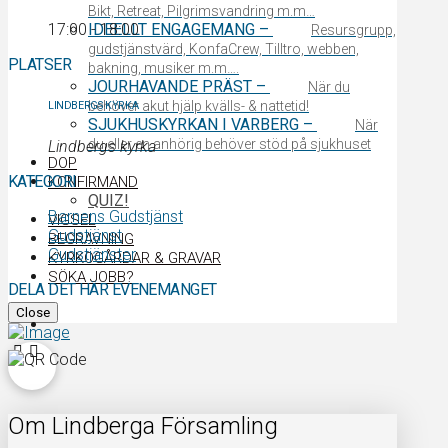
Bikt, Retreat, Pilgrimsvandring m.m…
17:00 - 18:00
IDEELLT ENGAGEMANG
–
Resursgrupp,
gudstjänstvärd, KonfaCrew, Tilltro, webben,
PLATSER
bakning, musiker m.m….
JOURHAVANDE PRÄST
–
När du
behöver akut hjälp kvälls- & nattetid!
LINDBERGS KYRKA
SJUKHUSKYRKAN I VARBERG
–
När
du eller en anhörig behöver stöd på sjukhuset
Lindbergs kyrka
DOP
KATEGORI
KONFIRMAND
QUIZ!
Barnens Gudstjänst
VIGSEL
Gudstjänst
BEGRAVNING
Gudstjänster
KYRKOGÅRDAR & GRAVAR
SÖKA JOBB?
DELA DET HÄR EVENEMANGET
Close
Om Lindberga Församling