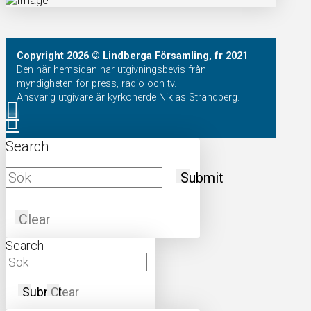
Copyright
2026
© Lindberga Församling, fr 2021
Den här hemsidan har utgivningsbevis från
myndigheten för press, radio och tv.
Ansvarig utgivare är kyrkoherde Niklas Strandberg.
Search
Submit
Clear
Search
Submit
Clear