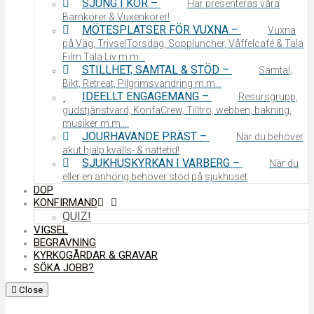
SJUNG I KÖR
–
Här presenteras våra
Barnkörer & Vuxenkörer!
MÖTESPLATSER FÖR VUXNA
–
Vuxna
på Väg, TrivselTorsdag, Soppluncher, Våffelcafé & Tala
Film Tala Liv m.m…
STILLHET, SAMTAL & STÖD
–
Samtal,
Bikt, Retreat, Pilgrimsvandring m.m…
IDEELLT ENGAGEMANG
–
Resursgrupp,
gudstjänstvärd, KonfaCrew, Tilltro, webben, bakning,
musiker m.m….
JOURHAVANDE PRÄST
–
När du behöver
akut hjälp kvälls- & nattetid!
SJUKHUSKYRKAN I VARBERG
–
När du
eller en anhörig behöver stöd på sjukhuset
DOP
KONFIRMAND
QUIZ!
VIGSEL
BEGRAVNING
KYRKOGÅRDAR & GRAVAR
SÖKA JOBB?
Close