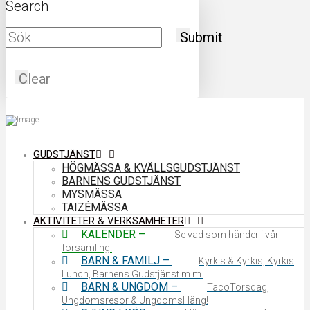
Search
Submit
Clear
GUDSTJÄNST
HÖGMÄSSA & KVÄLLSGUDSTJÄNST
BARNENS GUDSTJÄNST
MYSMÄSSA
TAIZÉMÄSSA
AKTIVITETER & VERKSAMHETER
KALENDER
–
Se vad som händer i vår
församling.
BARN & FAMILJ
–
Kyrkis & Kyrkis, Kyrkis
Lunch, Barnens Gudstjänst m.m.
BARN & UNGDOM
–
TacoTorsdag,
Ungdomsresor & UngdomsHäng!