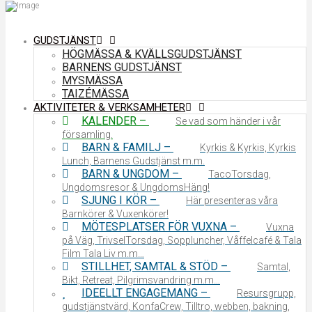
GUDSTJÄNST
HÖGMÄSSA & KVÄLLSGUDSTJÄNST
BARNENS GUDSTJÄNST
MYSMÄSSA
TAIZÉMÄSSA
AKTIVITETER & VERKSAMHETER
KALENDER
–
Se vad som händer i vår
församling.
BARN & FAMILJ
–
Kyrkis & Kyrkis, Kyrkis
Lunch, Barnens Gudstjänst m.m.
BARN & UNGDOM
–
TacoTorsdag,
Ungdomsresor & UngdomsHäng!
SJUNG I KÖR
–
Här presenteras våra
Barnkörer & Vuxenkörer!
MÖTESPLATSER FÖR VUXNA
–
Vuxna
på Väg, TrivselTorsdag, Soppluncher, Våffelcafé & Tala
Film Tala Liv m.m…
STILLHET, SAMTAL & STÖD
–
Samtal,
Bikt, Retreat, Pilgrimsvandring m.m…
IDEELLT ENGAGEMANG
–
Resursgrupp,
gudstjänstvärd, KonfaCrew, Tilltro, webben, bakning,