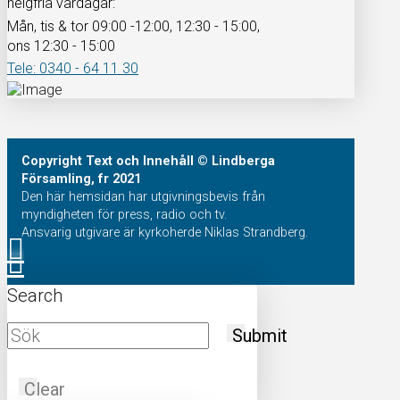
helgfria vardagar:
Mån, tis & tor 09:00 -12:00, 12:30 - 15:00,
ons 12:30 - 15:00
Tele: 0340 - 64 11 30
Copyright
Text och Innehåll
© Lindberga
Församling, fr 2021
Den här hemsidan har utgivningsbevis från
myndigheten för press, radio och tv.
Ansvarig utgivare är kyrkoherde Niklas Strandberg.
Search
Submit
Clear