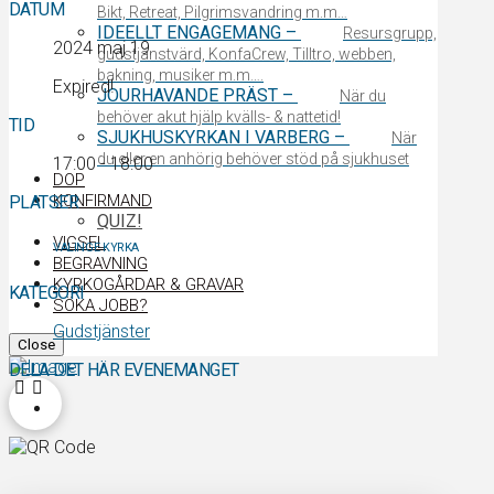
DATUM
Bikt, Retreat, Pilgrimsvandring m.m…
IDEELLT ENGAGEMANG
–
Resursgrupp,
2024 maj 19
gudstjänstvärd, KonfaCrew, Tilltro, webben,
bakning, musiker m.m….
Expired!
JOURHAVANDE PRÄST
–
När du
behöver akut hjälp kvälls- & nattetid!
TID
SJUKHUSKYRKAN I VARBERG
–
När
du eller en anhörig behöver stöd på sjukhuset
17:00 - 18:00
DOP
KONFIRMAND
PLATSER
QUIZ!
VIGSEL
VALINGE KYRKA
BEGRAVNING
KYRKOGÅRDAR & GRAVAR
KATEGORI
SÖKA JOBB?
Gudstjänster
Close
DELA DET HÄR EVENEMANGET