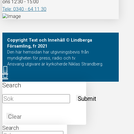
ons 12:30 - 15:00
Tele: 0340 - 64 11 30
Copyright
Text och Innehåll
© Lindberga
Församling, fr 2021
Den här hemsidan har utgivningsbevis från
myndigheten för press, radio och tv.
Ansvarig utgivare är kyrkoherde Niklas Strandberg.
Search
Submit
Clear
Search