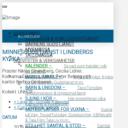
GUDSTJÄNST
BLI MEDLEM
HÖGMÄSSA & KVÄLLSGUDSTJÄNST
BARNENS GUDSTJÄNST
MYSMÄSSA
MINNESGUDSTJÄNST I LINDBERGS
TAIZÉMÄSSA
KALENDER
KYRKA
AKTIVITETER & VERKSAMHETER
KALENDER
–
Se vad som händer i vår
Präster Niklas Strandberg, Cecilia Lidner,
församling.
Katharina Eriksson, diakon Peter Belsing och
KONTAKTA OSS
BARN & FAMILJ
–
Kyrkis & Kyrkis, Kyrkis
kantor Barbro Geresand
Lunch, Barnens Gudstjänst m.m.
BARN & UNGDOM
–
TacoTorsdag,
Kollekt: UNHCR
Ungdomsresor & UngdomsHäng!
SJUNG I KÖR
–
Här presenteras våra
+ Lägg till i Google Kalender
Barnkörer & Vuxenkörer!
+ iCal / Outlook export
MÖTESPLATSER FÖR VUXNA
–
Vuxna
på Väg, TrivselTorsdag, Soppluncher, Våffelcafé
DATUM
& Tala Film Tala Liv m.m…
STILLHET, SAMTAL & STÖD
–
Samtal,
2026 nov 01