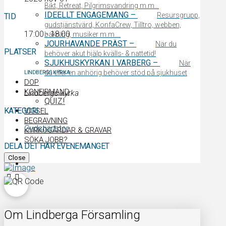
Bikt, Retreat, Pilgrimsvandring m.m…
IDEELLT ENGAGEMANG
–
Resursgrupp,
TID
gudstjänstvärd, KonfaCrew, Tilltro, webben,
17:00 - 18:00
bakning, musiker m.m….
JOURHAVANDE PRÄST
–
När du
PLATSER
behöver akut hjälp kvälls- & nattetid!
SJUKHUSKYRKAN I VARBERG
–
När
du eller en anhörig behöver stöd på sjukhuset
LINDBERGS KYRKA
DOP
KONFIRMAND
Lindbergs kyrka
QUIZ!
KATEGORI
VIGSEL
BEGRAVNING
Gudstjänster
KYRKOGÅRDAR & GRAVAR
SÖKA JOBB?
DELA DET HÄR EVENEMANGET
Close
Om Lindberga Församling