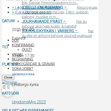
Bikt, Retreat, Pilgrimsvandring m.m…
IDEELLT ENGAGEMANG
–
+ Lägg till i Google Kalender
Resursgrupp,
+ iCal / Outlook export
gudstjänstvärd, KonfaCrew, Tilltro, webben,
bakning, musiker m.m….
DATUM
JOURHAVANDE PRÄST
–
När du
behöver akut hjälp kvälls- & nattetid!
2025 dec 02
SJUKHUSKYRKAN I VARBERG
–
När
du eller en anhörig behöver stöd på sjukhuset
Expired!
DOP
KONFIRMAND
TID
QUIZ!
VIGSEL
17:00 - 17:30
BEGRAVNING
KYRKOGÅRDAR & GRAVAR
PLATSER
SÖKA JOBB?
LINDBERGS KYRKA
Close
Lindbergs kyrka
KATEGORI
UngdomsMys 2023
DELA DET HÄR EVENEMANGET