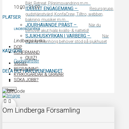
Bikt, Retreat, Pilgrimsvandring m.m…
10:00 - 11:00
IDEELLT ENGAGEMANG
–
Resursgrupp,
gudstjänstvärd, KonfaCrew, Tilltro, webben,
PLATSER
bakning, musiker m.m….
JOURHAVANDE PRÄST
–
När du
LINDBERGS KYRKA
behöver akut hjälp kvälls- & nattetid!
SJUKHUSKYRKAN I VARBERG
–
När
Lindbergs kyrka
du eller en anhörig behöver stöd på sjukhuset
DOP
KATEGORI
KONFIRMAND
QUIZ!
Gudstjänster
VIGSEL
BEGRAVNING
DELA DET HÄR EVENEMANGET
KYRKOGÅRDAR & GRAVAR
SÖKA JOBB?
Close
Om Lindberga Församling