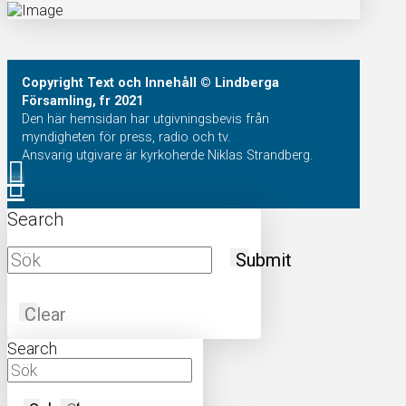
Copyright
Text och Innehåll
© Lindberga
Församling, fr 2021
Den här hemsidan har utgivningsbevis från
myndigheten för press, radio och tv.
Ansvarig utgivare är kyrkoherde Niklas Strandberg.
Search
Submit
Clear
Search