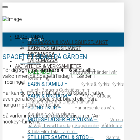
GUDSTJÄNST
BLI MEDLEM
HÖGMÄSSA & KVÄLLSGUDSTJÄNST
BARNENS GUDSTJÄNST
MYSMÄSSA
SPAGETTITISDAG PÅ GÅRDEN
TAIZÉMÄSSA
KALENDER
AKTIVITETER & VERKSAMHETER
För dig som går i
årskurs 4 – 6
är du alltid
KALENDER
–
Se vad som händer i vår
välkommen på SpagettiTisdag till Gården i
församling.
Trönninge!
KONTAKTA OSS
BARN & FAMILJ
–
Kyrkis & Kyrkis, Kyrkis
Lunch, Barnens Gudstjänst m.m.
Här kan du förutom att äta olika Spagettirätter,
BARN & UNGDOM
–
TacoTorsdag,
även göra läxor, spela spel, biljard eller bara
Ungdomsresor & UngdomsHäng!
hänga med dina kompisar.
SJUNG I KÖR
–
Här presenteras våra
Barnkörer & Vuxenkörer!
Så varför inte utmana dina kompisar i en ”Air-
MÖTESPLATSER FÖR VUXNA
–
Vuxna
hockey”-turnering!
på Väg, TrivselTorsdag, Soppluncher, Våffelcafé
& Tala Film Tala Liv m.m…
STILLHET, SAMTAL & STÖD
–
Samtal,