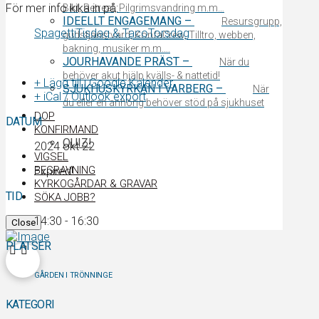
För mer info kika in på:
Bikt, Retreat, Pilgrimsvandring m.m…
IDEELLT ENGAGEMANG
–
Resursgrupp,
SpagettiTisdag & TacoTorsdag
gudstjänstvärd, KonfaCrew, Tilltro, webben,
bakning, musiker m.m….
JOURHAVANDE PRÄST
–
När du
behöver akut hjälp kvälls- & nattetid!
+ Lägg till i Google Kalender
SJUKHUSKYRKAN I VARBERG
–
När
+ iCal / Outlook export
du eller en anhörig behöver stöd på sjukhuset
DOP
DATUM
KONFIRMAND
QUIZ!
2024 okt 22
VIGSEL
BEGRAVNING
Expired!
KYRKOGÅRDAR & GRAVAR
TID
SÖKA JOBB?
14:30 - 16:30
Close
PLATSER
GÅRDEN I TRÖNNINGE
KATEGORI