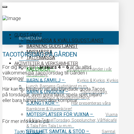
GUDSTJÄNST
BLI MEDLEM
HÖGMÄSSA & KVÄLLSGUDSTJÄNST
BARNENS GUDSTJÄNST
MYSMÄSSA
TACOTORSDAG PÅ GÅRDEN
TAIZÉMÄSSA
KALENDER
AKTIVITETER & VERKSAMHETER
För dig som går i
årskurs 4 – 6
är du alltid
KALENDER
–
Se vad som händer i vår
välkommen på TacoTorsdag till Gården i
församling.
Trönninge!
KONTAKTA OSS
BARN & FAMILJ
–
Kyrkis & Kyrkis, Kyrkis
Lunch, Barnens Gudstjänst m.m.
Här kan du förutom att äta blandade goda Tacos
BARN & UNGDOM
–
TacoTorsdag,
på torsdagar, även göra läxor, spela spel, biljard
Ungdomsresor & UngdomsHäng!
eller bara hänga med dina kompisar.
SJUNG I KÖR
–
Här presenteras våra
Barnkörer & Vuxenkörer!
MÖTESPLATSER FÖR VUXNA
–
Vuxna
på Väg, TrivselTorsdag, Soppluncher, Våffelcafé
För mer info kika in på:
& Tala Film Tala Liv m.m…
STILLHET, SAMTAL & STÖD
–
TacoTorsdag
Samtal,