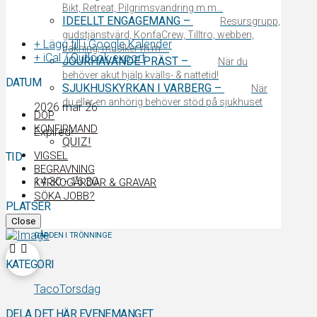
Bikt, Retreat, Pilgrimsvandring m.m…
IDEELLT ENGAGEMANG
–
Resursgrupp,
gudstjänstvärd, KonfaCrew, Tilltro, webben,
+ Lägg till i Google Kalender
bakning, musiker m.m….
+ iCal / Outlook export
JOURHAVANDE PRÄST
–
När du
behöver akut hjälp kvälls- & nattetid!
DATUM
SJUKHUSKYRKAN I VARBERG
–
När
du eller en anhörig behöver stöd på sjukhuset
2026 mar 26
DOP
KONFIRMAND
Expired!
QUIZ!
VIGSEL
TID
BEGRAVNING
14:30 - 16:30
KYRKOGÅRDAR & GRAVAR
SÖKA JOBB?
PLATSER
Close
GÅRDEN I TRÖNNINGE
KATEGORI
TacoTorsdag
DELA DET HÄR EVENEMANGET