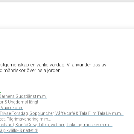
änstgemenskap en vanlig vardag. Vi använder oss av
d människor över hela jorden.
.
, Barnens Gudstjänst m.m.
or & UngdomsHäng!
 Vuxenkörer!
TrivselTorsdag, Soppluncher, Våffelcafé & Tala Film Tala Liv m.m…
reat, Pilgrimsvandring m.m…
stvärd, KonfaCrew, Tilltro, webben, bakning, musiker m.m….
lp kvälls- & nattetid!