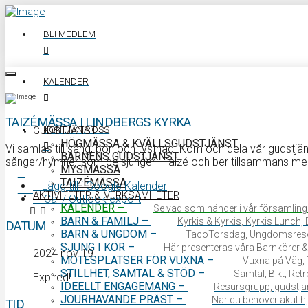
BLI MEDLEM
KALENDER
TAIZÉMÄSSA I LINDBERGS KYRKA
KONTAKTA OSS
GUDSTJÄNST
HÖGMÄSSA & KVÄLLSGUDSTJÄNST
Vi samlas till sång, bön och tystnad. Kom och dela vår gudstj
BARNENS GUDSTJÄNST
sånger/hymner som de sjunger i Taizé och ber tillsammans me
MYSMÄSSA
TAIZÉMÄSSA
+ Lägg till i Google Kalender
0340 64 11 00
AKTIVITETER & VERKSAMHETER
+ iCal / Outlook export
KALENDER
–
Se vad som händer i vår församling
BARN & FAMILJ
–
Kyrkis & Kyrkis, Kyrkis Lunch
DATUM
BARN & UNGDOM
–
TacoTorsdag, Ungdomsres
SJUNG I KÖR
–
Här presenteras våra Barnkörer &
2024 nov 19
MÖTESPLATSER FÖR VUXNA
–
Vuxna på Väg, 
STILLHET, SAMTAL & STÖD
–
Samtal, Bikt, Ret
Expired!
IDEELLT ENGAGEMANG
–
Resursgrupp, gudstjän
JOURHAVANDE PRÄST
–
När du behöver akut hjä
TID