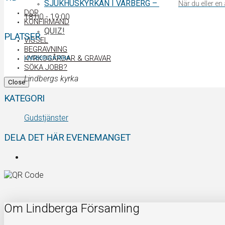
SJUKHUSKYRKAN I VARBERG
–
När du eller e
DOP
18:00 - 19:00
KONFIRMAND
QUIZ!
PLATSER
VIGSEL
BEGRAVNING
KYRKOGÅRDAR & GRAVAR
LINDBERGS KYRKA
SÖKA JOBB?
Lindbergs kyrka
Close
KATEGORI
Gudstjänster
DELA DET HÄR EVENEMANGET
Om Lindberga Församling