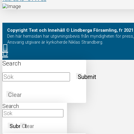
Copyright
Text och Innehåll
© Lindberga Församling, fr 2021
Den här hemsidan har utgivningsbevis från myndigheten för press, 
Ansvarig utgivare är kyrkoherde Niklas Strandberg.
Search
Submit
Clear
Search
Submit
Clear