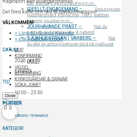
frågesport eller poängpromenad.
Bikt, Retreat, Pilgrimsvandring m.m…
IDEELLT ENGAGEMANG
–
Resursgrupp,
Det finns kaffe och fika till självkostnadspris!
gudstjänstvärd, KonfaCrew, Tilltro, webben,
bakning, musiker m.m….
VÄLKOMMEN!
JOURHAVANDE PRÄST
–
När du
behöver akut hjälp kvälls- & nattetid!
+ Lägg till i Google Kalender
SJUKHUSKYRKAN I VARBERG
–
När
+ iCal / Outlook export
du eller en anhörig behöver stöd på sjukhuset
DATUM
DOP
KONFIRMAND
2025 okt 02
QUIZ!
VIGSEL
Expired!
BEGRAVNING
KYRKOGÅRDAR & GRAVAR
TID
SÖKA JOBB?
10:00 - 23:30
Close
PLATSER
GÅRDEN I TRÖNNINGE
KATEGORI