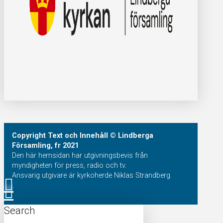
Copyright
Text och Innehåll
© Lindberga
Församling, fr 2021
Den här hemsidan har utgivningsbevis från
myndigheten för press, radio och tv.
Ansvarig utgivare är kyrkoherde Niklas Strandberg.
Search