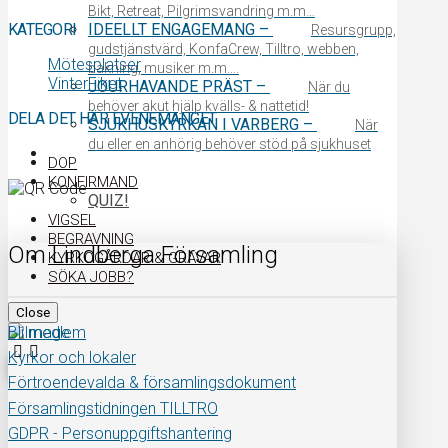
Bikt, Retreat, Pilgrimsvandring m.m…
KATEGORI
IDEELLT ENGAGEMANG
–
Resursgrupp,
gudstjänstvärd, KonfaCrew, Tilltro, webben,
Mötesplatser
bakning, musiker m.m….
VinterFiket
JOURHAVANDE PRÄST
–
När du
behöver akut hjälp kvälls- & nattetid!
DELA DET HÄR EVENEMANGET
SJUKHUSKYRKAN I VARBERG
–
När
du eller en anhörig behöver stöd på sjukhuset
DOP
KONFIRMAND
QUIZ!
VIGSEL
BEGRAVNING
Om Lindberga Församling
KYRKOGÅRDAR & GRAVAR
SÖKA JOBB?
Close
Bli medlem
Kyrkor och lokaler
Förtroendevalda & församlingsdokument
Församlingstidningen TILLTRO
GDPR - Personuppgiftshantering