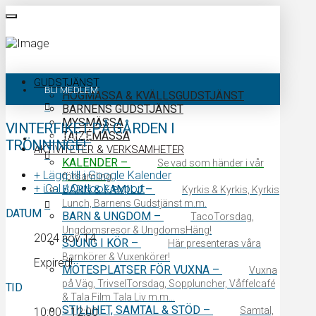
GUDSTJÄNST
BLI MEDLEM
HÖGMÄSSA & KVÄLLSGUDSTJÄNST
BARNENS GUDSTJÄNST
MYSMÄSSA
VINTERFIKET PÅ GÅRDEN I
TAIZÉMÄSSA
KALENDER
TRÖNNINGE!
AKTIVITETER & VERKSAMHETER
KALENDER
–
Se vad som händer i vår
+ Lägg till i Google Kalender
församling.
+ iCal / Outlook export
KONTAKTA OSS
BARN & FAMILJ
–
Kyrkis & Kyrkis, Kyrkis
Lunch, Barnens Gudstjänst m.m.
DATUM
BARN & UNGDOM
–
TacoTorsdag,
Ungdomsresor & UngdomsHäng!
2024 nov 14
SJUNG I KÖR
–
Här presenteras våra
Barnkörer & Vuxenkörer!
Expired!
MÖTESPLATSER FÖR VUXNA
–
Vuxna
på Väg, TrivselTorsdag, Soppluncher, Våffelcafé
TID
& Tala Film Tala Liv m.m…
STILLHET, SAMTAL & STÖD
–
Samtal,
10:00 - 12:00