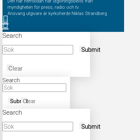
Den här hemsidan har utgivningsbevis från
myndigheten för press, radio och tv.
Ansvarig utgivare är kyrkoherde Niklas Strandberg.
Search
Submit
Clear
Search
Submit
Clear
Search
Submit