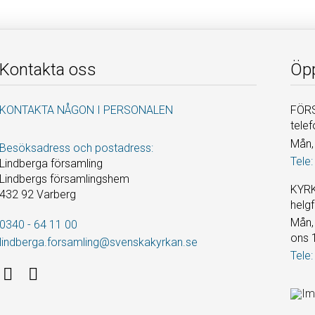
Kontakta oss
Öpp
KONTAKTA NÅGON I PERSONALEN
FÖRS
telef
Mån, 
Besöksadress och postadress:
Tele:
Lindberga församling
Lindbergs församlingshem
KYRK
432 92 Varberg
helgf
Mån, 
0340 - 64 11 00
ons 
lindberga.forsamling@svenskakyrkan.se
Tele: