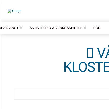
UDSTJÄNST
AKTIVITETER & VERKSAMHETER
DOP
VÅ
KLOST