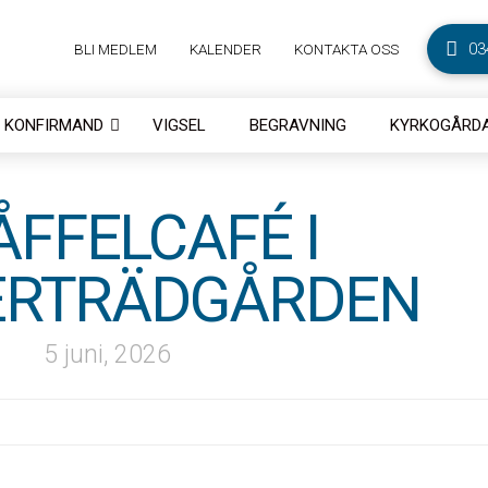
03
BLI MEDLEM
KALENDER
KONTAKTA OSS
KONFIRMAND
VIGSEL
BEGRAVNING
KYRKOGÅRDA
FFELCAFÉ I
ERTRÄDGÅRDEN
5 juni, 2026