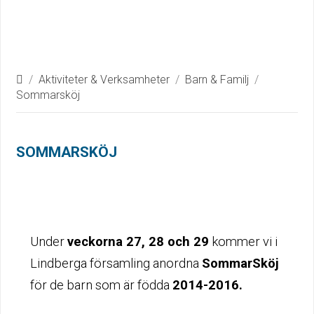
Home
/
Aktiviteter & Verksamheter
/
Barn & Familj
/
Sommarsköj
SOMMARSKÖJ
Under
veckorna 27, 28 och 29
kommer vi i
Lindberga församling anordna
SommarSköj
för de barn som är födda
2014-2016.