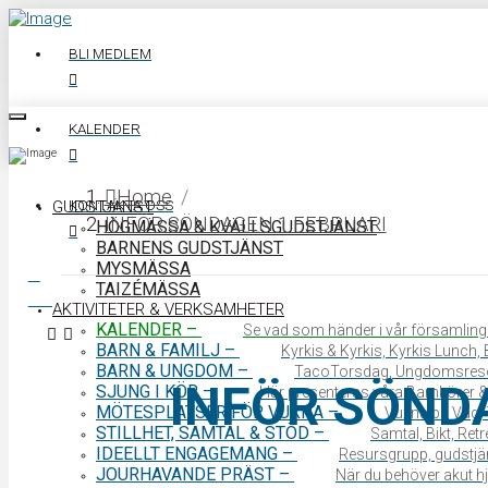
BLI MEDLEM
KALENDER
Home
/
KONTAKTA OSS
GUDSTJÄNST
INFÖR SÖNDAGEN 1 FEBRUARI
HÖGMÄSSA & KVÄLLSGUDSTJÄNST
BARNENS GUDSTJÄNST
MYSMÄSSA
TAIZÉMÄSSA
0340 64 11 00
AKTIVITETER & VERKSAMHETER
KALENDER
–
Se vad som händer i vår församling
BARN & FAMILJ
–
Kyrkis & Kyrkis, Kyrkis Lunch
BARN & UNGDOM
–
TacoTorsdag, Ungdomsres
INFÖR SÖND
SJUNG I KÖR
–
Här presenteras våra Barnkörer &
MÖTESPLATSER FÖR VUXNA
–
Vuxna på Väg, 
STILLHET, SAMTAL & STÖD
–
Samtal, Bikt, Ret
IDEELLT ENGAGEMANG
–
Resursgrupp, gudstjän
JOURHAVANDE PRÄST
–
När du behöver akut hjä