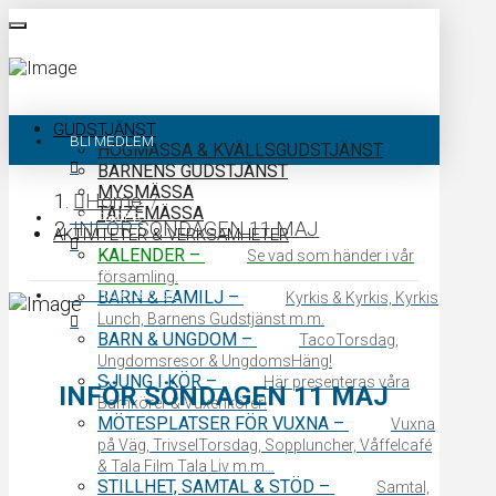
GUDSTJÄNST
BLI MEDLEM
HÖGMÄSSA & KVÄLLSGUDSTJÄNST
BARNENS GUDSTJÄNST
MYSMÄSSA
Home
/
TAIZÉMÄSSA
KALENDER
INFÖR SÖNDAGEN 11 MAJ
AKTIVITETER & VERKSAMHETER
KALENDER
–
Se vad som händer i vår
församling.
KONTAKTA OSS
BARN & FAMILJ
–
Kyrkis & Kyrkis, Kyrkis
Lunch, Barnens Gudstjänst m.m.
BARN & UNGDOM
–
TacoTorsdag,
Ungdomsresor & UngdomsHäng!
SJUNG I KÖR
–
Här presenteras våra
INFÖR SÖNDAGEN 11 MAJ
Barnkörer & Vuxenkörer!
MÖTESPLATSER FÖR VUXNA
–
Vuxna
på Väg, TrivselTorsdag, Soppluncher, Våffelcafé
& Tala Film Tala Liv m.m…
STILLHET, SAMTAL & STÖD
–
Samtal,