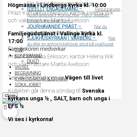
Bikt, Retreat, Pilgrimsvandring m.m…
Högmässa i Lindbergs kyrka kl. 10:00
IDEELLT ENGAGEMANG
–
Resursgrupp,
Präst Katharina Eriksson, kantor Helena Wik
gudstjänstvärd, KonfaCrew, Tilltro, webben,
och vaktmästare Marita Axelsson
bakning, musiker m.m….
JOURHAVANDE PRÄST
–
När du
behöver akut hjälp kvälls- & nattetid!
Familjegudstjänst i Valinge kyrka
kl.
SJUKHUSKYRKAN I VARBERG
–
När
17:00
du eller en anhörig behöver stöd på sjukhuset
Familjekören medverkar
DOP
KONFIRMAND
Präst Katharina Eriksson, kantor Helena Wik
QUIZ!
och vaktmästare Marita Axelsson
VIGSEL
BEGRAVNING
Temat för söndagen är
Vägen till livet
KYRKOGÅRDAR & GRAVAR
SÖKA JOBB?
Kollekten går denna söndag till
Svenska
Close
kyrkans unga ½ , SALT, barn och unga i
EFS ½
Vi ses i kyrkorna!