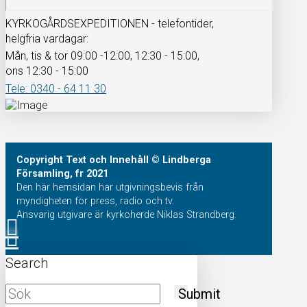
KYRKOGÅRDSEXPEDITIONEN - telefontider,
helgfria vardagar:
Mån, tis & tor 09:00 -12:00, 12:30 - 15:00,
ons 12:30 - 15:00
Tele: 0340 - 64 11 30
Copyright
Text och Innehåll
© Lindberga
Församling, fr 2021
Den här hemsidan har utgivningsbevis från
myndigheten för press, radio och tv.
Ansvarig utgivare är kyrkoherde Niklas Strandberg.
Search
Submit