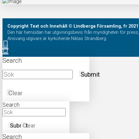
Copyright
Text och Innehåll
© Lindberga Församling, fr 2021
Den här hemsidan har utgivningsbevis från myndigheten för press, 
Ansvarig utgivare är kyrkoherde Niklas Strandberg.
Search
Submit
Clear
Search
Submit
Clear
Search