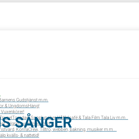
.
, Barnens Gudstjänst m.m.
or & UngdomsHäng!
 Vuxenkörer!
NS SÅNGER
TrivselTorsdag, Soppluncher, Våffelcafé & Tala Film Tala Liv m.m…
reat, Pilgrimsvandring m.m…
stvärd, KonfaCrew, Tilltro, webben, bakning, musiker m.m….
lp kvälls- & nattetid!