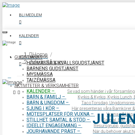
BLI MEDLEM
KALENDER
Home
/
KONTAKTA OSS
GUDSTJÄNST
Julens Sånger
HÖGMÄSSA & KVÄLLSGUDSTJÄNST
BARNENS GUDSTJÄNST
MYSMÄSSA
TAIZÉMÄSSA
0340 64 11 00
AKTIVITETER & VERKSAMHETER
KALENDER
–
Se vad som händer i vår församling
BARN & FAMILJ
–
Kyrkis & Kyrkis, Kyrkis Lunch
BARN & UNGDOM
–
TacoTorsdag, Ungdomsres
SJUNG I KÖR
–
Här presenteras våra Barnkörer &
JULE
MÖTESPLATSER FÖR VUXNA
–
Vuxna på Väg, 
STILLHET, SAMTAL & STÖD
–
Samtal, Bikt, Ret
IDEELLT ENGAGEMANG
–
Resursgrupp, gudstjän
JOURHAVANDE PRÄST
–
När du behöver akut hjä