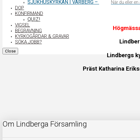
SJUKHUSKYRKAN I VARBERG
–
När du eller e
DOP
KONFIRMAND
QUIZ!
VIGSEL
Högmäss
BEGRAVNING
KYRKOGÅRDAR & GRAVAR
Lindbe
SÖKA JOBB?
Close
Lindbergs k
Präst Katharina Eriks
Om Lindberga Församling