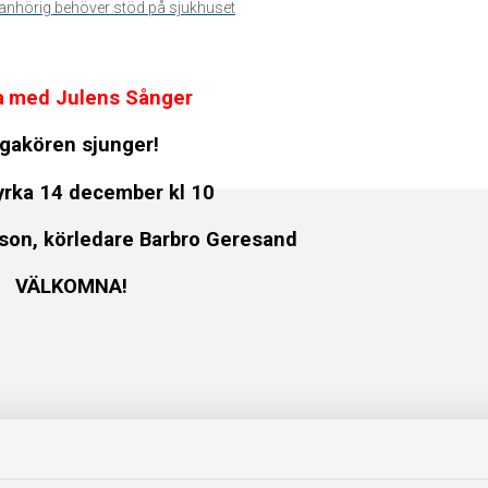
n anhörig behöver stöd på sjukhuset
a
med
Julens Sånger
rgakören sjunger!
yrka 14 december kl 10
son, k
örledare Barbro Geresand
VÄLKOMNA!