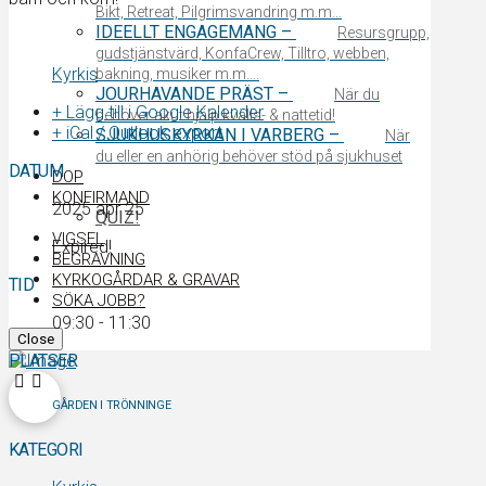
Bikt, Retreat, Pilgrimsvandring m.m…
IDEELLT ENGAGEMANG
–
Resursgrupp,
gudstjänstvärd, KonfaCrew, Tilltro, webben,
Kyrkis
bakning, musiker m.m….
JOURHAVANDE PRÄST
–
När du
+ Lägg till i Google Kalender
behöver akut hjälp kvälls- & nattetid!
+ iCal / Outlook export
SJUKHUSKYRKAN I VARBERG
–
När
du eller en anhörig behöver stöd på sjukhuset
DATUM
DOP
KONFIRMAND
2025 apr 25
QUIZ!
VIGSEL
Expired!
BEGRAVNING
KYRKOGÅRDAR & GRAVAR
TID
SÖKA JOBB?
09:30 - 11:30
Close
PLATSER
GÅRDEN I TRÖNNINGE
KATEGORI