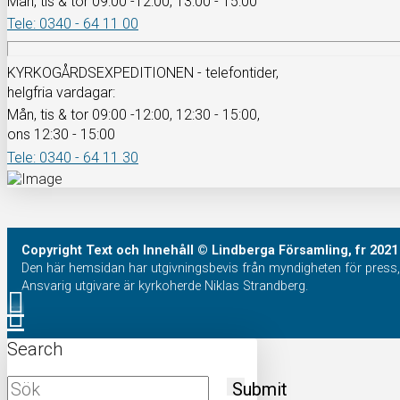
Mån, tis & tor 09:00 -12:00, 13:00 - 15:00
Tele: 0340 - 64 11 00
KYRKOGÅRDSEXPEDITIONEN - telefontider,
helgfria vardagar:
Mån, tis & tor 09:00 -12:00, 12:30 - 15:00,
ons 12:30 - 15:00
Tele: 0340 - 64 11 30
Copyright
Text och Innehåll
© Lindberga Församling, fr 2021
Den här hemsidan har utgivningsbevis från myndigheten för press, 
Ansvarig utgivare är kyrkoherde Niklas Strandberg.
Search
Submit