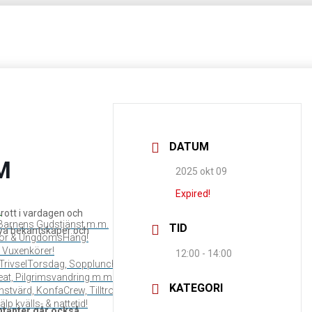
DATUM
M
2025 okt 09
Expired!
.
ott i vardagen och
, Barnens Gudstjänst m.m.
TID
a nya bekantskaper och
or & UngdomsHäng!
 Vuxenkörer!
12:00 - 14:00
TrivselTorsdag, Soppluncher, Våffelcafé & Tala Film Tala Liv m.m…
reat, Pilgrimsvandring m.m…
KATEGORI
stvärd, KonfaCrew, Tilltro, webben, bakning, musiker m.m….
lp kvälls- & nattetid!
ntanter går också