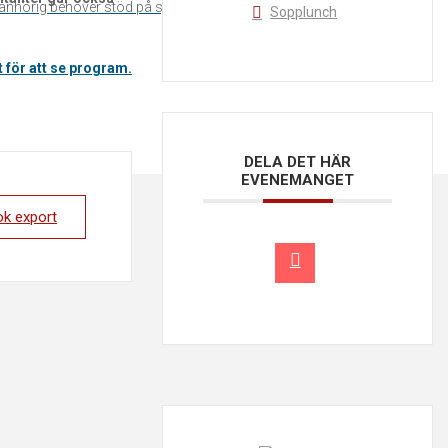
n anhörig behöver stöd på sjukhuset
Sopplunch
t för att se program.
DELA DET HÄR
EVENEMANGET
ok export