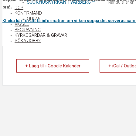
SJUKHUSKYRKAN I VARBERG
–
När du eller e
bra!
DOP
KONFIRMAND
QUIZ!
Klicka här för att få information om vilken soppa det serveras sam
VIGSEL
BEGRAVNING
KYRKOGÅRDAR & GRAVAR
SÖKA JOBB?
Close
+ Lägg till i Google Kalender
+ iCal / Outlo